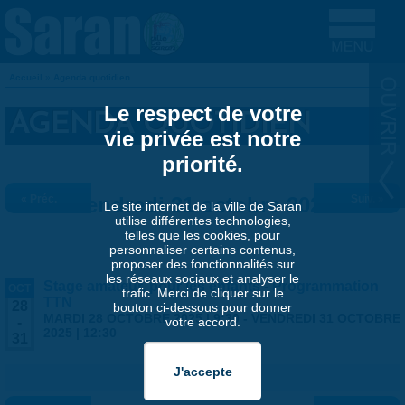
Aller au contenu principal
Accueil
»
Agenda quotidien
VOUS ÊTES ICI
Le respect de votre
AGENDA QUOTIDIEN
vie privée est notre
priorité.
« Préc.
Vendredi 31 octobre 2025
Suiv. »
Le site internet de la ville de Saran
utilise différentes technologies,
telles que les cookies, pour
personnaliser certains contenus,
proposer des fonctionnalités sur
les réseaux sociaux et analyser le
Stage amateur, pour les enfants - Programmation
OCT
trafic. Merci de cliquer sur le
TTN
28
bouton ci-dessous pour donner
MARDI 28 OCTOBRE 2025 | 9:30
-
VENDREDI 31 OCTOBRE
votre accord.
-
2025 | 12:30
31