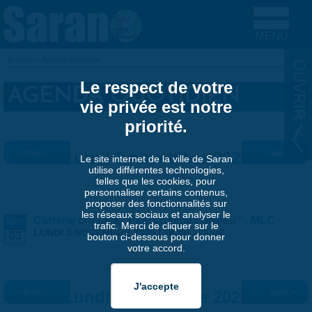
Aller au contenu principal
Accueil
»
Agenda quotidien
VOUS ÊTES ICI
Le respect de votre
AGENDA QUOTIDIEN
vie privée est notre
priorité.
« Préc.
Lundi 3 novembre 2025
Suiv. »
Le site internet de la ville de Saran
utilise différentes technologies,
telles que les cookies, pour
personnaliser certains contenus,
proposer des fonctionnalités sur
les réseaux sociaux et analyser le
Carterie créative "Fais comme l'oiseau" - MLC
NOV
trafic. Merci de cliquer sur le
LUNDI 3 NOVEMBRE 2025 |
18:00
-
21:00
03
bouton ci-dessous pour donner
votre accord.
« Préc.
Lundi 3 novembre 2025
Suiv. »