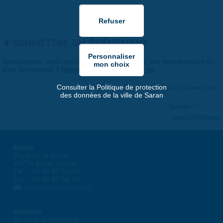
SOUMETTRE UN ÉVÉNEMENT
Associations, vous souhaitez nous faire part d'une manifestation ou
d'un événement ?
Remplissez le formulaire ici
.
Consulter la Politique de protection
Dernière mise à jour : 01 janvier 1970
des données de la ville de Saran
Partager
Suivre @VilleSaran
Mairie
Place de la liberté
45774 Saran Cedex
Tél. : 02 38 80 34 00
Fax : 02 38 80 34 30
courrier@ville-saran.fr
Horaires
Du lundi au vendredi :