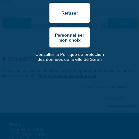
« Préc.
Mercredi 5 novembre 2025
Suiv. »
Consulter la Politique de protection
SOUMETTRE UN ÉVÉNEMENT
des données de la ville de Saran
Associations, vous souhaitez nous faire part d'une manifestation ou
d'un événement ?
Remplissez le formulaire ici
.
Dernière mise à jour : 01 janvier 1970
Partager
Suivre @VilleSaran
Mairie
Place de la liberté
45774 Saran Cedex