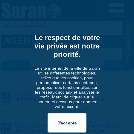
Aller au contenu principal
Accueil
»
Agenda quotidien
VOUS ÊTES ICI
Le respect de votre
AGENDA QUOTIDIEN
vie privée est notre
priorité.
« Préc.
Mercredi 5 novembre 2025
Suiv. »
Le site internet de la ville de Saran
utilise différentes technologies,
telles que les cookies, pour
personnaliser certains contenus,
proposer des fonctionnalités sur
les réseaux sociaux et analyser le
Puzzle party
NOV
trafic. Merci de cliquer sur le
MERCREDI 5 NOVEMBRE 2025 |
10:00
-
17:30
05
bouton ci-dessous pour donner
votre accord.
Carterie créative "Fais comme l'oiseau" - MLC
NOV
MERCREDI 5 NOVEMBRE 2025 |
14:00
-
17:00
05