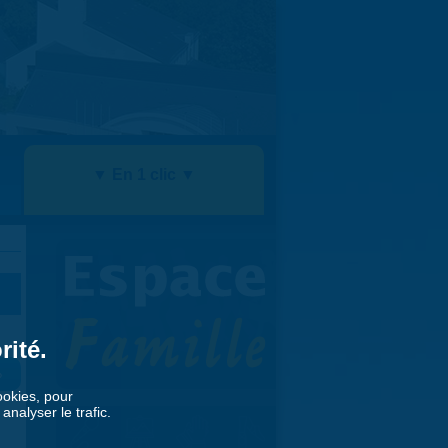
▼ En 1 clic ▼
rité.
»
cookies, pour
nalyser le trafic.