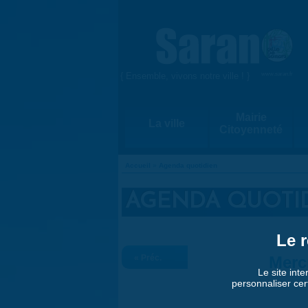
Aller au contenu principal
{ Ensemble, vivons notre ville ! }
www.saran.fr
Mairie
La ville
Citoyenneté
Accueil
»
Agenda quotidien
VOUS ÊTES ICI
AGENDA QUOTI
Le r
« Préc.
Merc
Le site inte
personnaliser cer