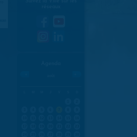
Suivez la Ville sur les
970
réseaux
aran
Agenda
«
»
août
L
M
M
J
V
S
D
1
2
3
4
5
6
7
8
9
10
11
12
13
14
15
16
17
18
19
20
21
22
23
24
25
26
27
28
29
30