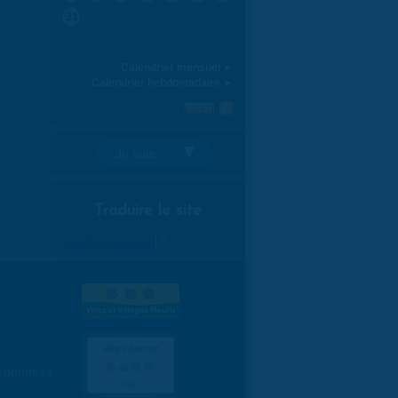
31
Calendrier mensuel ►
Calendrier hebdomadaire ►
Je suis:
Traduire le site
Select Language
▼
es données