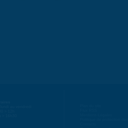
raires
Plan du site
lundi au vendredi :
Flux RSS
30 > 12h
Mentions Légales
h > 16h30
Politique de protection d
Contacts