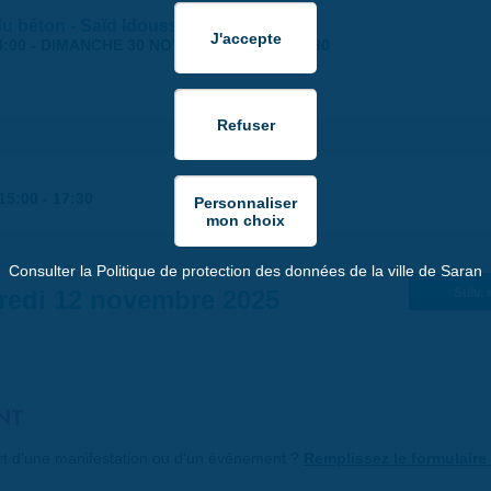
 du béton - Saïd Idouss
4:00
-
DIMANCHE 30 NOVEMBRE 2025 | 17:30
15:00
-
17:30
Consulter la Politique de protection des données de la ville de Saran
redi 12 novembre 2025
Suiv. 
NT
art d'une manifestation ou d'un événement ?
Remplissez le formulaire 