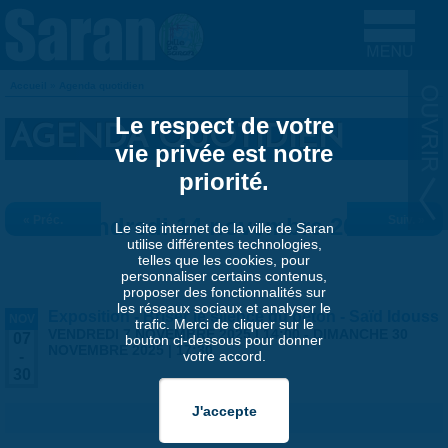
Aller au contenu principal
Accueil
»
Agenda quotidien
VOUS ÊTES ICI
Le respect de votre
AGENDA QUOTIDIEN
vie privée est notre
priorité.
« Préc.
Vendredi 14 novembre 2025
Suiv. »
Le site internet de la ville de Saran
utilise différentes technologies,
telles que les cookies, pour
personnaliser certains contenus,
proposer des fonctionnalités sur
les réseaux sociaux et analyser le
Exposition - Briser le silence du béton - Saïd Idouss
NOV
trafic. Merci de cliquer sur le
VENDREDI 7 NOVEMBRE 2025 | 14:00
-
DIMANCHE 30
07
bouton ci-dessous pour donner
NOVEMBRE 2025 | 17:30
votre accord.
-
30