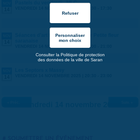
Pastels du vendredi - MLC
NOV
VENDREDI 14 NOVEMBRE 2025 |
13:30
-
17:30
14
Séances d'art floral, proposé par Petite fleur
NOV
saranaise
14
VENDREDI 14 NOVEMBRE 2025 |
14:00
-
21:00
Consulter la Politique de protection
des données de la ville de Saran
Les Septors x Massy
NOV
VENDREDI 14 NOVEMBRE 2025 |
20:30
-
23:00
14
« Préc.
Vendredi 14 novembre 2025
Suiv. »
SOUMETTRE UN ÉVÉNEMENT