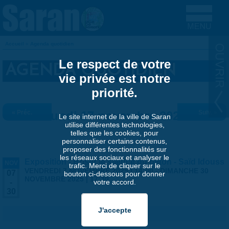
Aller au contenu principal
Accueil
»
Agenda quotidien
VOUS ÊTES ICI
Le respect de votre
AGENDA QUOTIDIEN
vie privée est notre
priorité.
« Préc.
Lundi 17 novembre 2025
Suiv. »
Le site internet de la ville de Saran
utilise différentes technologies,
telles que les cookies, pour
personnaliser certains contenus,
proposer des fonctionnalités sur
les réseaux sociaux et analyser le
Exposition - Briser le silence du béton - Saïd Idouss
NOV
trafic. Merci de cliquer sur le
VENDREDI 7 NOVEMBRE 2025 | 14:00
-
DIMANCHE 30
07
bouton ci-dessous pour donner
NOVEMBRE 2025 | 17:30
votre accord.
-
30