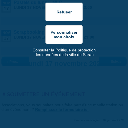
Pastels du lundi - MLC
NOV
LUNDI 17 NOVEMBRE 2025 |
9:00
-
13:00
17
Scrapbooking - MLC
NOV
LUNDI 17 NOVEMBRE 2025 |
20:00
-
23:00
17
Consulter la Politique de protection
des données de la ville de Saran
« Préc.
Lundi 17 novembre 2025
Suiv. »
SOUMETTRE UN ÉVÉNEMENT
Associations, vous souhaitez nous faire part d'une manifestation ou
d'un événement ?
Remplissez le formulaire ici
.
Dernière mise à jour : 01 janvier 1970