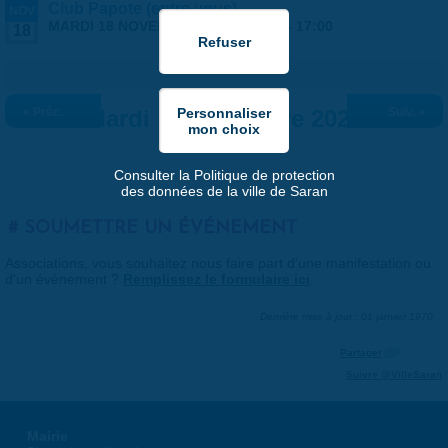
Club Papote (entre vous)
NOV
MARDI 18 NOVEMBRE 2025 |
16:00
-
17:00
18
« Préc.
Mardi 18 novembre 2025
Suiv. »
Consulter la Politique de protection
des données de la ville de Saran
SOUMETTRE UN ÉVÉNEMENT
Associations, vous souhaitez nous faire part d'une manifestation ou
d'un événement ?
Remplissez le formulaire ici
.
Dernière mise à jour : 01 janvier 1970
Partager
Suivre @VilleSaran
Mairie