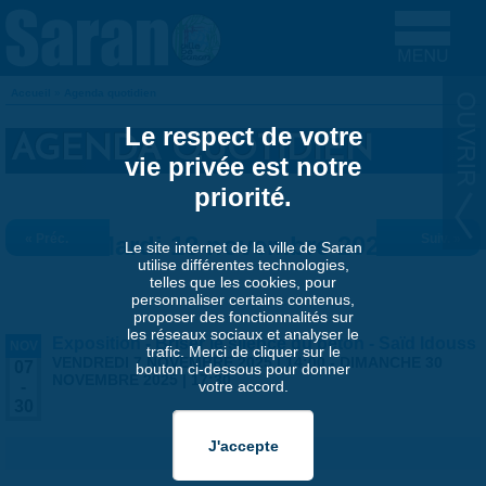
Aller au contenu principal
Accueil
»
Agenda quotidien
VOUS ÊTES ICI
Le respect de votre
AGENDA QUOTIDIEN
vie privée est notre
priorité.
« Préc.
Mardi 18 novembre 2025
Suiv. »
Le site internet de la ville de Saran
utilise différentes technologies,
telles que les cookies, pour
personnaliser certains contenus,
proposer des fonctionnalités sur
les réseaux sociaux et analyser le
Exposition - Briser le silence du béton - Saïd Idouss
NOV
trafic. Merci de cliquer sur le
VENDREDI 7 NOVEMBRE 2025 | 14:00
-
DIMANCHE 30
07
bouton ci-dessous pour donner
NOVEMBRE 2025 | 17:30
votre accord.
-
30