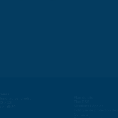
raires
Plan du site
lundi au vendredi :
Flux RSS
30 > 12h
Mentions Légales
h > 16h30
Politique de protection d
Contacts