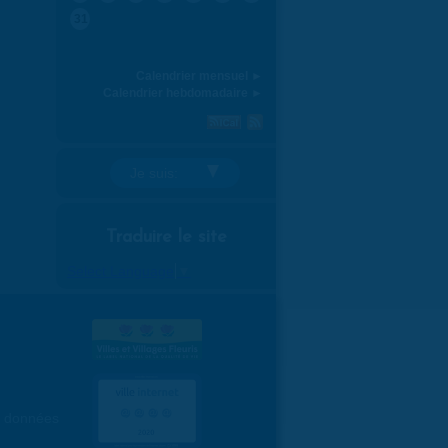
31
Calendrier mensuel ►
Calendrier hebdomadaire ►
Je suis:
Traduire le site
Select Language
▼
es données