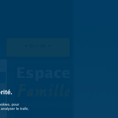
▼ En 1 clic ▼
rité.
»
cookies, pour
nalyser le trafic.