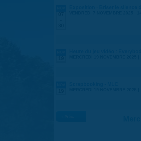
Exposition - Briser le silence
NOV
VENDREDI 7 NOVEMBRE 2025 | 1
07
-
30
Heure du jeu vidéo : Everybod
NOV
MERCREDI 19 NOVEMBRE 2025 |
19
Scrapbooking - MLC
NOV
MERCREDI 19 NOVEMBRE 2025 |
19
« Préc.
Merc