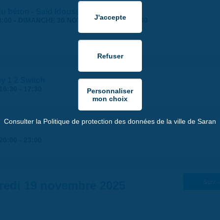
 du béton - Saïd Idouss
4:00
-
DIMANCHE 30 NOVEMBRE 2025 | 17:30
y 1 2 Switch
16:30
-
17:30
Consulter la Politique de protection des données de la ville de Saran
20:00
-
23:00
redi 19 novembre 2025
Suiv. 