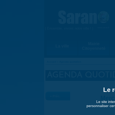
Aller au contenu principal
{ Ensemble, vivons notre ville ! }
www.saran.fr
Mairie
La ville
Citoyenneté
Accueil
»
Agenda quotidien
VOUS ÊTES ICI
AGENDA QUOTI
Le r
« Préc.
Merc
Le site inte
personnaliser cer