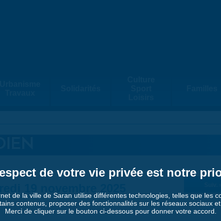
Culture
Urbanisme
Solidarités
Sport
Familles
Travaux
Loisirs
DIEN
espect de votre vie privée est notre prio
redi 19 novembre 2025
Suiv. 
rnet de la ville de Saran utilise différentes technologies, telles que les 
tains contenus, proposer des fonctionnalités sur les réseaux sociaux et a
Merci de cliquer sur le bouton ci-dessous pour donner votre accord.