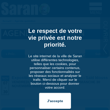
Aller au contenu principal
Accueil
»
Agenda quotidien
VOUS ÊTES ICI
Le respect de votre
AGENDA QUOTIDIEN
vie privée est notre
priorité.
« Préc.
Lundi 24 novembre 2025
Suiv. »
Le site internet de la ville de Saran
utilise différentes technologies,
telles que les cookies, pour
personnaliser certains contenus,
proposer des fonctionnalités sur
les réseaux sociaux et analyser le
Exposition - Briser le silence du béton - Saïd Idouss
NOV
trafic. Merci de cliquer sur le
VENDREDI 7 NOVEMBRE 2025 | 14:00
-
DIMANCHE 30
07
bouton ci-dessous pour donner
NOVEMBRE 2025 | 17:30
votre accord.
-
30