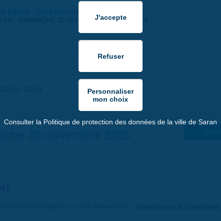
 du béton - Saïd Idouss
4:00
-
DIMANCHE 30 NOVEMBRE 2025 | 17:30
10:45
-
11:45
Consulter la Politique de protection des données de la ville de Saran
nche 30 novembre 2025
Suiv. 
NT
art d'une manifestation ou d'un événement ?
Remplissez le formulaire 