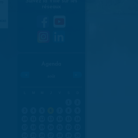
Suivez la Ville sur les
970
réseaux
aran
Agenda
«
»
août
L
M
M
J
V
S
D
1
2
3
4
5
6
7
8
9
10
11
12
13
14
15
16
17
18
19
20
21
22
23
24
25
26
27
28
29
30