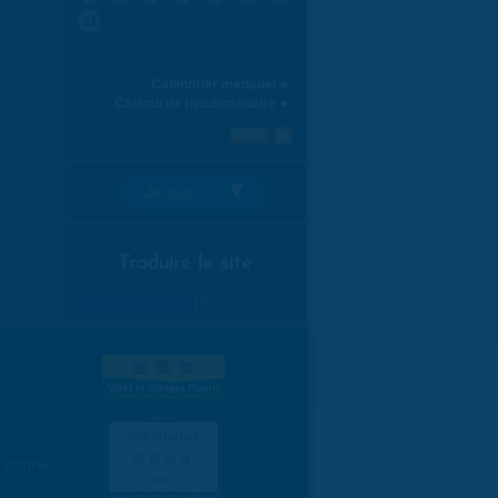
31
Calendrier mensuel ►
Calendrier hebdomadaire ►
Je suis:
Traduire le site
Select Language
▼
es données