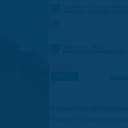
Exposition - Briser le silence
NOV
VENDREDI 7 NOVEMBRE 2025 | 1
07
-
30
Yoga du rire - MLC
NOV
DIMANCHE 30 NOVEMBRE 2025 |
30
« Préc.
Dima
SOUMETTRE UN ÉVÉNEME
Associations, vous souhaitez nous faire p