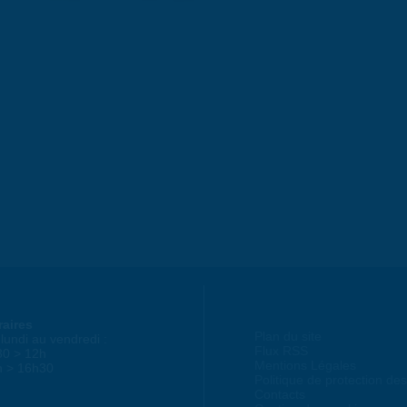
raires
Plan du site
lundi au vendredi :
Flux RSS
30 > 12h
Mentions Légales
h > 16h30
Politique de protection d
Contacts