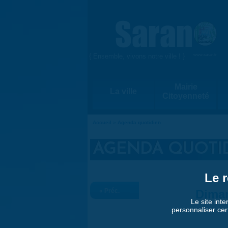
Aller au contenu principal
{ Ensemble, vivons notre ville ! }
www.saran.fr
Mairie
La ville
Citoyenneté
Accueil
»
Agenda quotidien
VOUS ÊTES ICI
AGENDA QUOTI
Le r
« Préc.
Dima
Le site inte
personnaliser cer