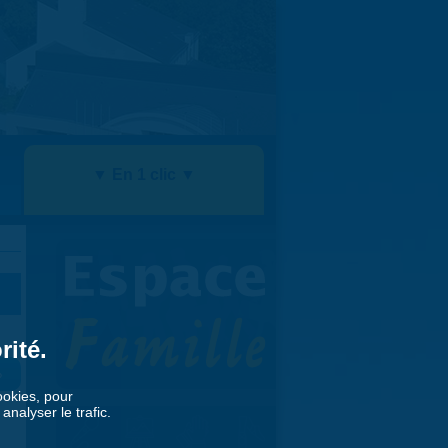
▼ En 1 clic ▼
rité.
»
cookies, pour
nalyser le trafic.