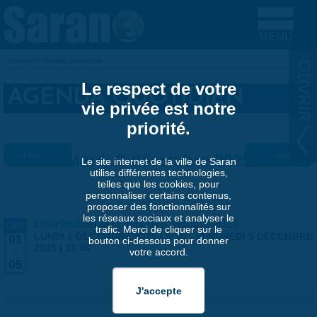
Aller au contenu principal
Accueil
»
Agenda quotidien
VOUS ÊTES ICI
Le respect de votre
AGENDA QUOTIDIEN
vie privée est notre
priorité.
« Préc.
Mardi 2 décembre 2025
Suiv. »
Le site internet de la ville de Saran
utilise différentes technologies,
telles que les cookies, pour
personnaliser certains contenus,
proposer des fonctionnalités sur
les réseaux sociaux et analyser le
Distribution du Colis des séniors 2025
DÉC
trafic. Merci de cliquer sur le
LUNDI 1 DÉCEMBRE 2025 | 9:30
-
VENDREDI 5 DÉCEMBRE
01
bouton ci-dessous pour donner
2025 | 16:00
votre accord.
-
05