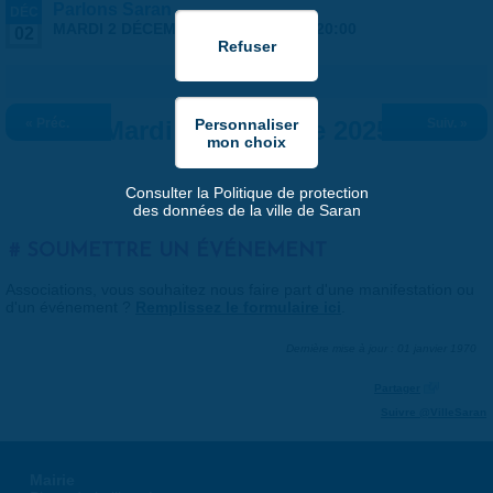
Parlons Saran
DÉC
MARDI 2 DÉCEMBRE 2025 |
18:00
-
20:00
02
« Préc.
Mardi 2 décembre 2025
Suiv. »
Consulter la Politique de protection
des données de la ville de Saran
SOUMETTRE UN ÉVÉNEMENT
Associations, vous souhaitez nous faire part d'une manifestation ou
d'un événement ?
Remplissez le formulaire ici
.
Dernière mise à jour : 01 janvier 1970
Partager
Suivre @VilleSaran
Mairie