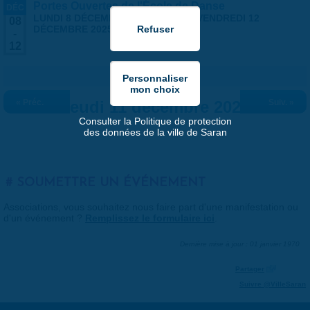
Portes Ouvertes de l'École de Danse
DÉC
LUNDI 8 DÉCEMBRE 2025 | 17:00
-
VENDREDI 12
08
DÉCEMBRE 2025 | 19:00
-
12
« Préc.
Jeudi 11 décembre 2025
Suiv. »
Consulter la Politique de protection
des données de la ville de Saran
SOUMETTRE UN ÉVÉNEMENT
Associations, vous souhaitez nous faire part d'une manifestation ou
d'un événement ?
Remplissez le formulaire ici
.
Dernière mise à jour : 01 janvier 1970
Partager
Suivre @VilleSaran