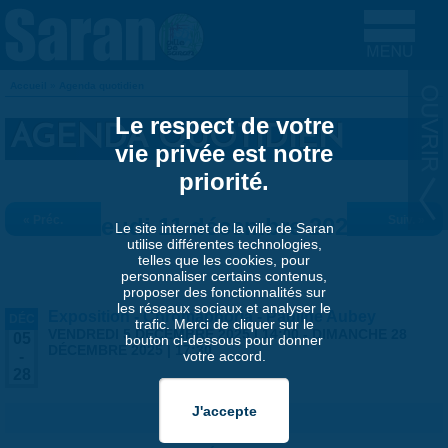
Aller au contenu principal
Accueil
»
Agenda quotidien
VOUS ÊTES ICI
Le respect de votre
AGENDA QUOTIDIEN
vie privée est notre
priorité.
« Préc.
Jeudi 11 décembre 2025
Suiv. »
Le site internet de la ville de Saran
utilise différentes technologies,
telles que les cookies, pour
personnaliser certains contenus,
proposer des fonctionnalités sur
les réseaux sociaux et analyser le
Exposition - Chromaphoria - Pauline Aubey
DÉC
trafic. Merci de cliquer sur le
VENDREDI 5 DÉCEMBRE 2025 | 14:00
-
DIMANCHE 28
05
bouton ci-dessous pour donner
DÉCEMBRE 2025 | 17:30
votre accord.
-
28