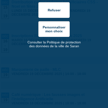
Distribution cartes cadeaux bénéficiaires CSS -
DÉC
Noel en fêtes 2025
15
LUNDI 15 DÉCEMBRE 2025 | 8:30
-
VENDREDI 19
-
DÉCEMBRE 2025 | 16:30
19
Inscriptions Banquet des seniors 2025
DÉC
MARDI 16 DÉCEMBRE 2025 | 9:30
-
VENDREDI 19
16
Consulter la Politique de protection
DÉCEMBRE 2025 | 11:30
-
des données de la ville de Saran
19
Marqueterie de paille - MLC
DÉC
VENDREDI 19 DÉCEMBRE 2025 |
14:00
-
18:00
19
Café numérique : Les fausses images et
DÉC
l'Intelligence Artificielle
19
VENDREDI 19 DÉCEMBRE 2025 |
18:00
-
19:00