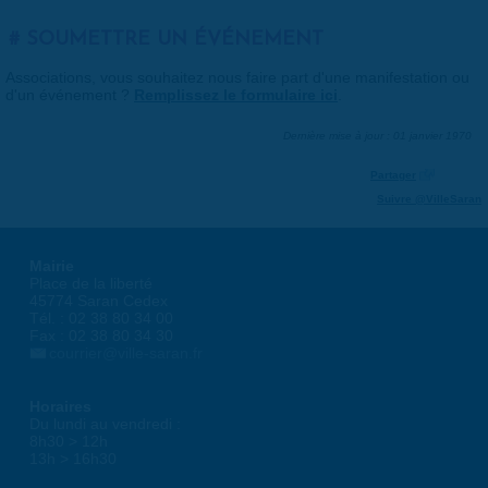
SOUMETTRE UN ÉVÉNEMENT
Associations, vous souhaitez nous faire part d'une manifestation ou
d'un événement ?
Remplissez le formulaire ici
.
Dernière mise à jour : 01 janvier 1970
Partager
Suivre @VilleSaran
Mairie
Place de la liberté
45774 Saran Cedex
Tél. : 02 38 80 34 00
Fax : 02 38 80 34 30
courrier@ville-saran.fr
Horaires
Du lundi au vendredi :
8h30 > 12h
13h > 16h30