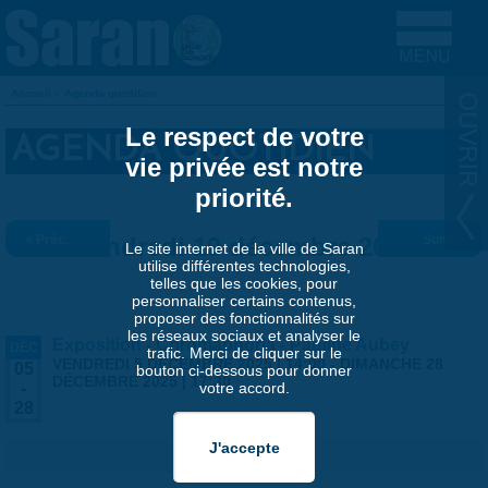
Aller au contenu principal
Accueil
»
Agenda quotidien
VOUS ÊTES ICI
Le respect de votre
AGENDA QUOTIDIEN
vie privée est notre
priorité.
« Préc.
Vendredi 19 décembre 2025
Suiv. »
Le site internet de la ville de Saran
utilise différentes technologies,
telles que les cookies, pour
personnaliser certains contenus,
proposer des fonctionnalités sur
les réseaux sociaux et analyser le
Exposition - Chromaphoria - Pauline Aubey
DÉC
trafic. Merci de cliquer sur le
VENDREDI 5 DÉCEMBRE 2025 | 14:00
-
DIMANCHE 28
05
bouton ci-dessous pour donner
DÉCEMBRE 2025 | 17:30
votre accord.
-
28