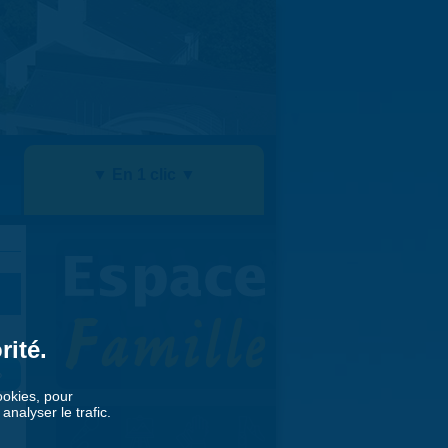
▼ En 1 clic ▼
rité.
»
cookies, pour
nalyser le trafic.