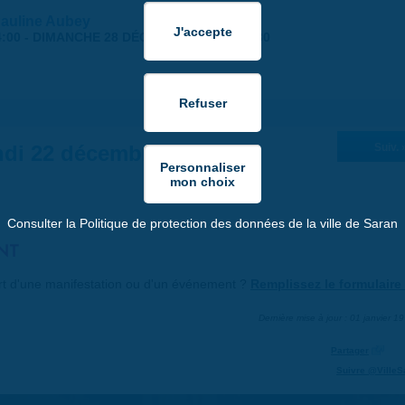
Pauline Aubey
:00
-
DIMANCHE 28 DÉCEMBRE 2025 | 17:30
di 22 décembre 2025
Suiv. 
Consulter la Politique de protection des données de la ville de Saran
NT
art d'une manifestation ou d'un événement ?
Remplissez le formulaire 
Dernière mise à jour : 01 janvier 1
Partager
Suivre @VilleS