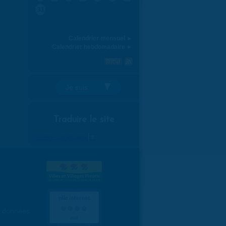
31
Calendrier mensuel ►
Calendrier hebdomadaire ►
Je suis:
Traduire le site
Select Language
▼
es données