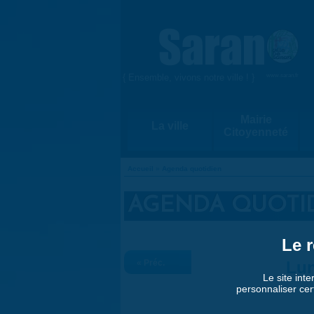
Aller au contenu principal
{ Ensemble, vivons notre ville ! }
www.saran.fr
Mairie
La ville
Citoyenneté
Accueil
»
Agenda quotidien
VOUS ÊTES ICI
AGENDA QUOTI
Le r
« Préc.
Lun
Le site inte
personnaliser cer