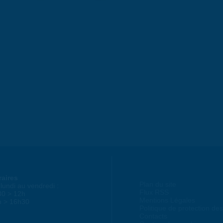
raires
Plan du site
lundi au vendredi :
Flux RSS
30 > 12h
Mentions Légales
h > 16h30
Politique de protection d
Contacts