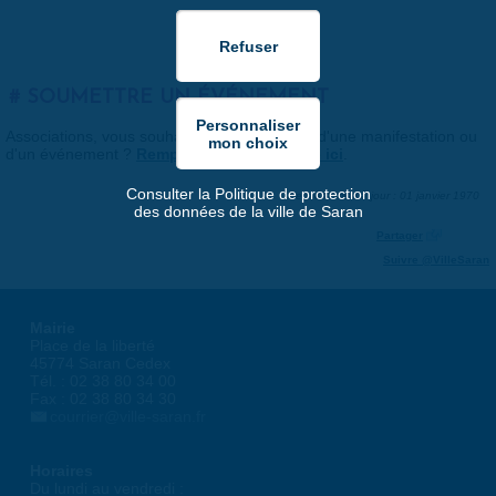
SOUMETTRE UN ÉVÉNEMENT
Associations, vous souhaitez nous faire part d'une manifestation ou
d'un événement ?
Remplissez le formulaire ici
.
Consulter la Politique de protection
Dernière mise à jour : 01 janvier 1970
des données de la ville de Saran
Partager
Suivre @VilleSaran
Mairie
Place de la liberté
45774 Saran Cedex
Tél. : 02 38 80 34 00
Fax : 02 38 80 34 30
courrier@ville-saran.fr
Horaires
Du lundi au vendredi :