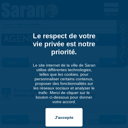
Aller au contenu principal
Accueil
»
Agenda quotidien
VOUS ÊTES ICI
Le respect de votre
AGENDA QUOTIDIEN
vie privée est notre
priorité.
« Préc.
Dimanche 1 février 2026
Suiv. »
Le site internet de la ville de Saran
utilise différentes technologies,
telles que les cookies, pour
personnaliser certains contenus,
proposer des fonctionnalités sur
les réseaux sociaux et analyser le
Banquet des Séniors 2026
FÉV
trafic. Merci de cliquer sur le
DIMANCHE 1 FÉVRIER 2026 |
11:00
-
16:00
01
bouton ci-dessous pour donner
votre accord.
« Préc.
Dimanche 1 février 2026
Suiv. »