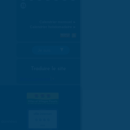
31
Calendrier mensuel ►
Calendrier hebdomadaire ►
Je suis:
Traduire le site
Select Language
▼
es données