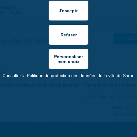
uvergne
:30
-
16:30
anche 15 février 2026
Suiv. 
NT
Consulter la Politique de protection des données de la ville de Saran
art d'une manifestation ou d'un événement ?
Remplissez le formulaire 
Dernière mise à jour : 01 janvier 1
Partager
Suivre @VilleS