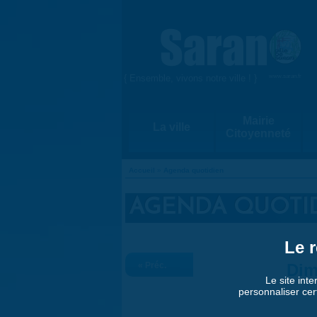
Aller au contenu principal
{ Ensemble, vivons notre ville ! }
www.saran.fr
Mairie
La ville
Citoyenneté
Accueil
»
Agenda quotidien
VOUS ÊTES ICI
AGENDA QUOTI
Le r
« Préc.
Dim
Le site inte
personnaliser cer