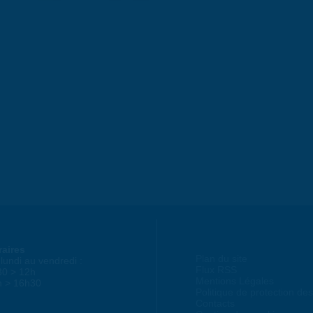
raires
Plan du site
lundi au vendredi :
Flux RSS
30 > 12h
Mentions Légales
h > 16h30
Politique de protection d
Contacts