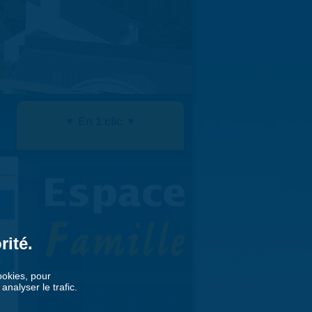
▼ En 1 clic ▼
rité.
»
cookies, pour
nalyser le trafic.