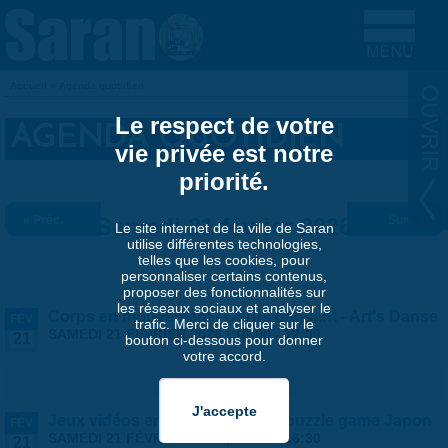
Aller au contenu principal
Accueil
»
Agenda quotidien
VOUS ÊTES ICI
Le respect de votre
AGENDA QUOTIDIEN
vie privée est notre
priorité.
« Préc.
Samedi 21 février 2026
Suiv. »
Le site internet de la ville de Saran
utilise différentes technologies,
telles que les cookies, pour
personnaliser certains contenus,
proposer des fonctionnalités sur
les réseaux sociaux et analyser le
Corps en mouvement / Corps dansant - Art's Danse
FÉV
trafic. Merci de cliquer sur le
SAMEDI 21 FÉVRIER 2026 |
10:00
-
12:00
21
bouton ci-dessous pour donner
votre accord.
Jeux vidéos en liberté - spécial puzzle game Japon
FÉV
SAMEDI 21 FÉVRIER 2026 |
15:00
-
16:30
21