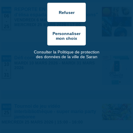
REPORTE EN 2027 - Exposition
MAR
d'élisa espada "matière et vibrations"
06
VENDREDI 6 MARS 2026 | 14:00
-
-
MERCREDI 25 MARS 2026 | 17:00
25
Consulter la Politique de protection
des données de la ville de Saran
Défi connecté - Mars bleu 2026
MAR
MARDI 10 MARS 2026
-
MARDI 31 MARS
10
2026
-
31
Tournoi de jeu vidéo
MAR
interbibliothèque - super mario party
25
jamboree
MERCREDI 25 MARS 2026 |
15:00
-
16:00