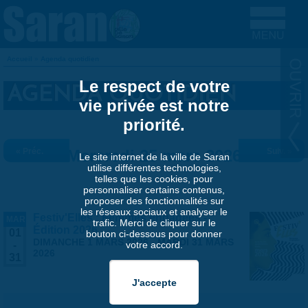
Aller au contenu principal
Accueil
»
Agenda quotidien
VOUS ÊTES ICI
Le respect de votre
AGENDA QUOTIDIEN
vie privée est notre
priorité.
« Préc.
Mercredi 25 mars 2026
Suiv. »
Le site internet de la ville de Saran
utilise différentes technologies,
telles que les cookies, pour
personnaliser certains contenus,
proposer des fonctionnalités sur
les réseaux sociaux et analyser le
Festiv'Elles : Femmes engagées -
MAR
trafic. Merci de cliquer sur le
Édition 2026
01
bouton ci-dessous pour donner
DIMANCHE 1 MARS 2026
-
MARDI 31 MARS
votre accord.
-
2026
31