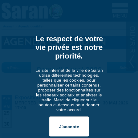
Aller au contenu principal
Accueil
»
Agenda quotidien
VOUS ÊTES ICI
Le respect de votre
AGENDA QUOTIDIEN
vie privée est notre
priorité.
« Préc.
Samedi 2 mai 2026
Suiv. »
Le site internet de la ville de Saran
utilise différentes technologies,
telles que les cookies, pour
personnaliser certains contenus,
proposer des fonctionnalités sur
les réseaux sociaux et analyser le
Exposition Matthieu Maudet
AVR
trafic. Merci de cliquer sur le
-
MERCREDI 29 AVRIL 2026 | 9:30
-
SAMEDI 30 MAI 2026 |
bouton ci-dessous pour donner
MAI
17:00
votre accord.
29
-
30