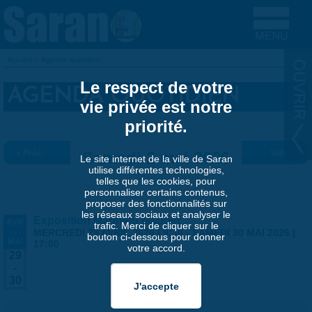
Aller au contenu principal
Accueil
»
Agenda quotidien
VOUS ÊTES ICI
Le respect de votre
AGENDA QUOTIDIEN
vie privée est notre
priorité.
« Préc.
Samedi 2 mai 2026
Suiv. »
Le site internet de la ville de Saran
utilise différentes technologies,
telles que les cookies, pour
personnaliser certains contenus,
proposer des fonctionnalités sur
les réseaux sociaux et analyser le
Exposition Matthieu Maudet
AVR
trafic. Merci de cliquer sur le
-
MERCREDI 29 AVRIL 2026 | 9:30
-
SAMEDI 30 MAI 2026 |
bouton ci-dessous pour donner
MAI
17:00
votre accord.
29
-
30