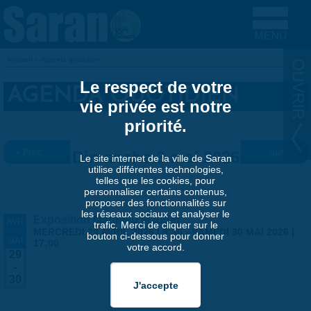
Aller au contenu principal
Accueil
»
Agenda quotidien
VOUS ÊTES ICI
Le respect de votre
AGENDA QUOTIDIEN
vie privée est notre
priorité.
« Préc.
Dimanche 3 mai 2026
Suiv. »
Le site internet de la ville de Saran
utilise différentes technologies,
telles que les cookies, pour
personnaliser certains contenus,
proposer des fonctionnalités sur
les réseaux sociaux et analyser le
Exposition Matthieu Maudet
AVR
trafic. Merci de cliquer sur le
-
MERCREDI 29 AVRIL 2026 | 9:30
-
SAMEDI 30 MAI 2026 |
bouton ci-dessous pour donner
MAI
17:00
votre accord.
29
-
30