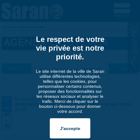
Aller au contenu principal
Accueil
»
Agenda quotidien
VOUS ÊTES ICI
Le respect de votre
AGENDA QUOTIDIEN
vie privée est notre
priorité.
« Préc.
Lundi 4 mai 2026
Suiv. »
Le site internet de la ville de Saran
utilise différentes technologies,
telles que les cookies, pour
personnaliser certains contenus,
proposer des fonctionnalités sur
les réseaux sociaux et analyser le
Exposition Matthieu Maudet
AVR
trafic. Merci de cliquer sur le
-
MERCREDI 29 AVRIL 2026 | 9:30
-
SAMEDI 30 MAI 2026 |
bouton ci-dessous pour donner
MAI
17:00
votre accord.
29
-
30