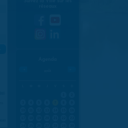
Suivez la Ville sur les
réseaux
»
Agenda
«
»
août
L
M
M
J
V
S
D
ici
.
1
2
3
4
5
6
7
8
9
970
10
11
12
13
14
15
16
17
18
19
20
21
22
23
aran
24
25
26
27
28
29
30