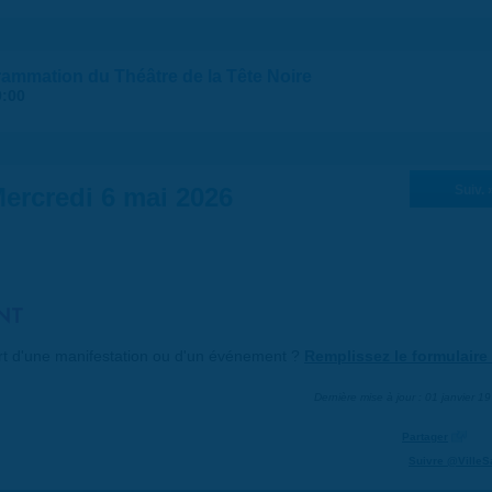
mmation du Théâtre de la Tête Noire
9:00
ercredi 6 mai 2026
Suiv. 
NT
art d'une manifestation ou d'un événement ?
Remplissez le formulaire 
Dernière mise à jour : 01 janvier 1
Partager
Suivre @VilleS