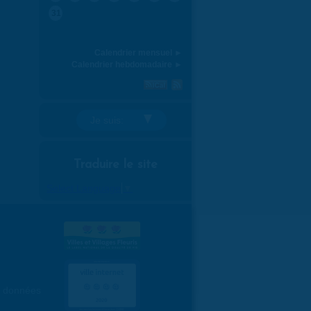
31
Calendrier mensuel ►
Calendrier hebdomadaire ►
Je suis:
Traduire le site
Select Language
▼
es données