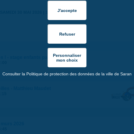
SAMEDI 30 MAI 2026 | 17:00
ges ! - stage enfants par la MLC
2:00
Consulter la Politique de protection des données de la ville de Saran
illes - Matthieu Maudet
1:15
es murs 2026
5:45