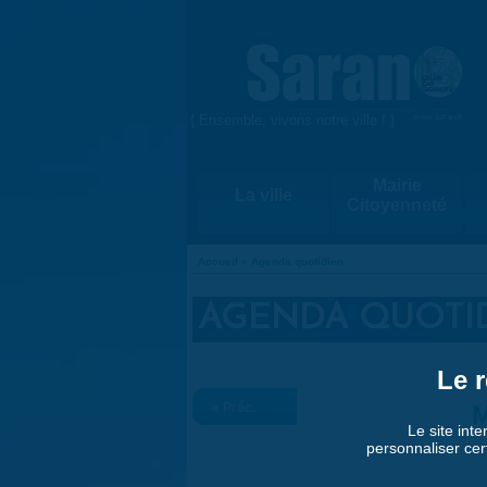
Aller au contenu principal
{ Ensemble, vivons notre ville ! }
www.saran.fr
Mairie
La ville
Citoyenneté
Accueil
»
Agenda quotidien
VOUS ÊTES ICI
AGENDA QUOTI
Le r
« Préc.
M
Le site inte
personnaliser cer