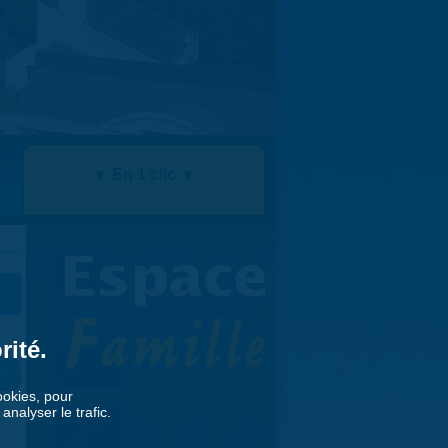
▼ En 1 clic ▼
rité.
»
cookies, pour
nalyser le trafic.