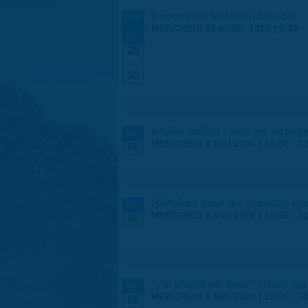
Exposition Matthieu Maudet
AVR
-
MERCREDI 29 AVRIL 2026 | 9:30
-
MAI
29
-
30
Atelier créatif : vive les voya
MAI
MERCREDI 6 MAI 2026 |
10:00
-
1
06
Histoires pour les grandes ore
MAI
MERCREDI 6 MAI 2026 |
10:30
-
1
06
"j'ai planté un oeuf" - Hors l
MAI
MERCREDI 6 MAI 2026 |
15:00
-
1
06