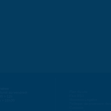
raires
Plan du site
lundi au vendredi :
Flux RSS
30 > 12h
Mentions Légales
h > 16h30
Politique de protection d
Contacts