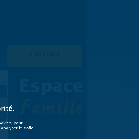
▼ En 1 clic ▼
rité.
»
cookies, pour
nalyser le trafic.