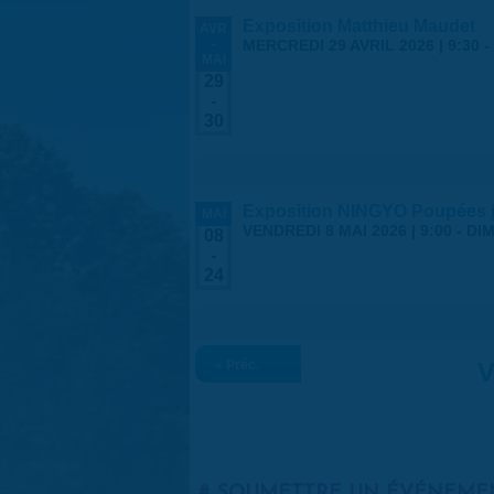
Exposition Matthieu Maudet
AVR
-
MERCREDI 29 AVRIL 2026 | 9:30
-
MAI
29
-
30
Exposition NINGYO Poupées 
MAI
VENDREDI 8 MAI 2026 | 9:00
-
DIM
08
-
24
« Préc.
V
SOUMETTRE UN ÉVÉNEME