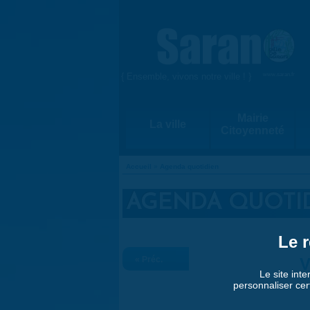
Aller au contenu principal
{ Ensemble, vivons notre ville ! }
www.saran.fr
Mairie
La ville
Citoyenneté
Accueil
»
Agenda quotidien
VOUS ÊTES ICI
AGENDA QUOTI
Le r
« Préc.
V
Le site inte
personnaliser cer