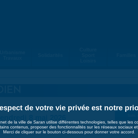
Culture
Urbanisme
Solidarités
Sport
Familles
Travaux
Loisirs
DIEN
espect de votre vie privée est notre prio
endredi 8 mai 2026
Suiv. 
rnet de la ville de Saran utilise différentes technologies, telles que les 
tains contenus, proposer des fonctionnalités sur les réseaux sociaux et a
Merci de cliquer sur le bouton ci-dessous pour donner votre accord.