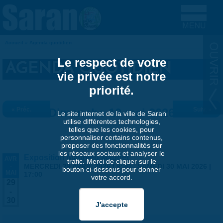
Aller au contenu principal
Accueil
»
Agenda quotidien
VOUS ÊTES ICI
Le respect de votre
AGENDA QUOTIDIEN
vie privée est notre
priorité.
« Préc.
Dimanche 10 mai 2026
Suiv. »
Le site internet de la ville de Saran
utilise différentes technologies,
telles que les cookies, pour
personnaliser certains contenus,
proposer des fonctionnalités sur
les réseaux sociaux et analyser le
Exposition Matthieu Maudet
AVR
trafic. Merci de cliquer sur le
-
MERCREDI 29 AVRIL 2026 | 9:30
-
SAMEDI 30 MAI 2026 |
bouton ci-dessous pour donner
MAI
17:00
votre accord.
29
-
30