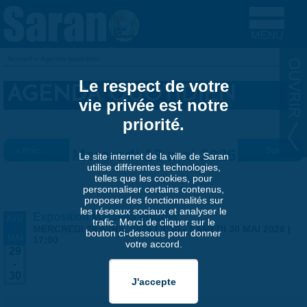
Aller au contenu principal
Accueil
»
Agenda quotidien
VOUS ÊTES ICI
Le respect de votre
AGENDA QUOTIDIEN
vie privée est notre
priorité.
« Préc.
Mercredi 13 mai 2026
Suiv. »
Le site internet de la ville de Saran
utilise différentes technologies,
telles que les cookies, pour
personnaliser certains contenus,
proposer des fonctionnalités sur
les réseaux sociaux et analyser le
Exposition Matthieu Maudet
AVR
trafic. Merci de cliquer sur le
-
MERCREDI 29 AVRIL 2026 | 9:30
-
SAMEDI 30 MAI 2026 |
bouton ci-dessous pour donner
MAI
17:00
votre accord.
29
-
30