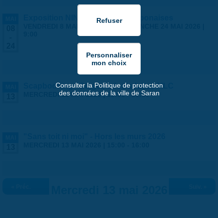
Exposition NINGYO Poupées japonaises
MAI
VENDREDI 8 MAI 2026 | 9:00
-
DIMANCHE 24 MAI 2026 |
08
9:00
-
24
Consulter la Politique de protection
Scapbooking - Stages ados/adultes MLC
MAI
des données de la ville de Saran
MERCREDI 13 MAI 2026 |
13:30
-
16:30
13
"Sans toit ni moi" - Hors les murs 2026
MAI
MERCREDI 13 MAI 2026 |
15:00
-
16:00
13
« Préc.
Mercredi 13 mai 2026
Suiv. »