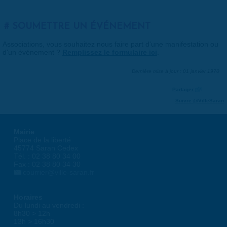
SOUMETTRE UN ÉVÉNEMENT
Associations, vous souhaitez nous faire part d'une manifestation ou
d'un événement ?
Remplissez le formulaire ici
.
Dernière mise à jour : 01 janvier 1970
Partager
Suivre @VilleSaran
Mairie
Place de la liberté
45774 Saran Cedex
Tél. : 02 38 80 34 00
Fax : 02 38 80 34 30
courrier@ville-saran.fr
Horaires
Du lundi au vendredi :
8h30 > 12h
13h > 16h30