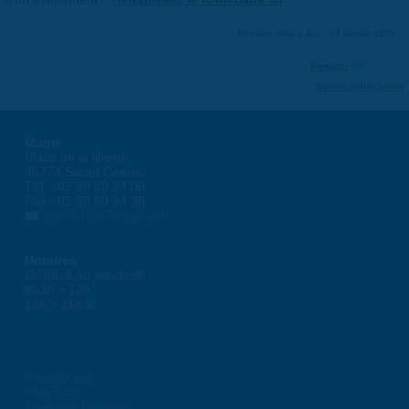
Dernière mise à jour : 01 janvier 1970
Partager
Suivre @VilleSaran
Mairie
Place de la liberté
45774 Saran Cedex
Tél. : 02 38 80 34 00
Fax : 02 38 80 34 30
courrier@ville-saran.fr
Horaires
Du lundi au vendredi :
8h30 > 12h
13h > 16h30
Plan du site
Flux RSS
Mentions Légales