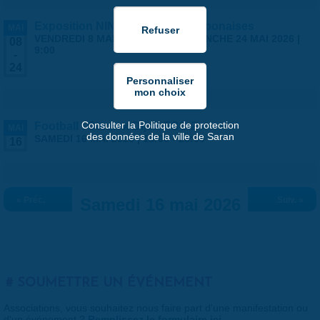
Exposition NINGYO Poupées japonaises
MAI
VENDREDI 8 MAI 2026 | 9:00
-
DIMANCHE 24 MAI 2026 |
08
9:00
-
24
Consulter la Politique de protection
Football : Saran x Dijon FCO 2
MAI
des données de la ville de Saran
SAMEDI 16 MAI 2026 |
18:00
-
20:00
16
« Préc.
Samedi 16 mai 2026
Suiv. »
SOUMETTRE UN ÉVÉNEMENT
Associations, vous souhaitez nous faire part d'une manifestation ou
d'un événement ?
Remplissez le formulaire ici
.