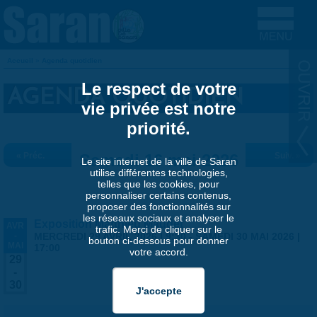
Aller au contenu principal
Accueil
»
Agenda quotidien
VOUS ÊTES ICI
Le respect de votre
AGENDA QUOTIDIEN
vie privée est notre
priorité.
« Préc.
Samedi 16 mai 2026
Suiv. »
Le site internet de la ville de Saran
utilise différentes technologies,
telles que les cookies, pour
personnaliser certains contenus,
proposer des fonctionnalités sur
les réseaux sociaux et analyser le
Exposition Matthieu Maudet
AVR
trafic. Merci de cliquer sur le
-
MERCREDI 29 AVRIL 2026 | 9:30
-
SAMEDI 30 MAI 2026 |
bouton ci-dessous pour donner
MAI
17:00
votre accord.
29
-
30