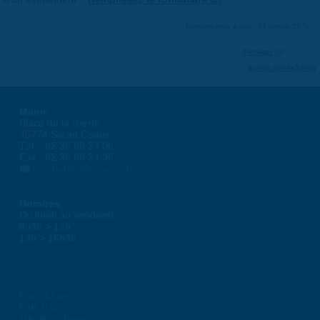
Dernière mise à jour : 01 janvier 1970
Partager
Suivre @VilleSaran
Mairie
Place de la liberté
45774 Saran Cedex
Tél. : 02 38 80 34 00
Fax : 02 38 80 34 30
courrier@ville-saran.fr
Horaires
Du lundi au vendredi :
8h30 > 12h
13h > 16h30
Plan du site
Flux RSS
Mentions Légales