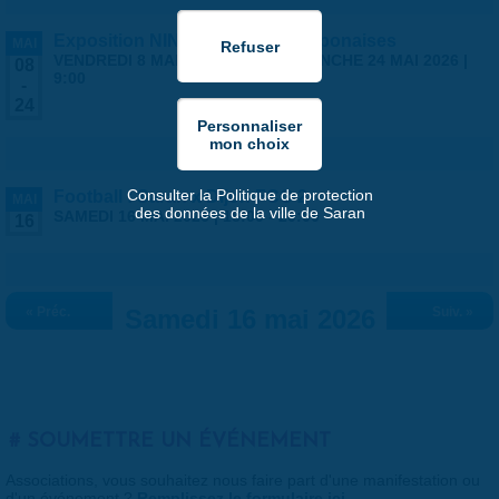
Exposition NINGYO Poupées japonaises
MAI
VENDREDI 8 MAI 2026 | 9:00
-
DIMANCHE 24 MAI 2026 |
08
9:00
-
24
Consulter la Politique de protection
Football : Saran x Dijon FCO 2
MAI
des données de la ville de Saran
SAMEDI 16 MAI 2026 |
18:00
-
20:00
16
« Préc.
Samedi 16 mai 2026
Suiv. »
SOUMETTRE UN ÉVÉNEMENT
Associations, vous souhaitez nous faire part d'une manifestation ou
d'un événement ?
Remplissez le formulaire ici
.