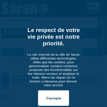
Aller au contenu principal
Accueil
»
Agenda quotidien
VOUS ÊTES ICI
Le respect de votre
AGENDA QUOTIDIEN
vie privée est notre
priorité.
« Préc.
Samedi 16 mai 2026
Suiv. »
Le site internet de la ville de Saran
utilise différentes technologies,
telles que les cookies, pour
personnaliser certains contenus,
proposer des fonctionnalités sur
les réseaux sociaux et analyser le
Exposition Matthieu Maudet
AVR
trafic. Merci de cliquer sur le
-
MERCREDI 29 AVRIL 2026 | 9:30
-
SAMEDI 30 MAI 2026 |
bouton ci-dessous pour donner
MAI
17:00
votre accord.
29
-
30