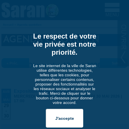
Aller au contenu principal
Accueil
»
Agenda quotidien
VOUS ÊTES ICI
Le respect de votre
AGENDA QUOTIDIEN
vie privée est notre
priorité.
« Préc.
Dimanche 17 mai 2026
Suiv. »
Le site internet de la ville de Saran
utilise différentes technologies,
telles que les cookies, pour
personnaliser certains contenus,
proposer des fonctionnalités sur
les réseaux sociaux et analyser le
Exposition Matthieu Maudet
AVR
trafic. Merci de cliquer sur le
-
MERCREDI 29 AVRIL 2026 | 9:30
-
SAMEDI 30 MAI 2026 |
bouton ci-dessous pour donner
MAI
17:00
votre accord.
29
-
30