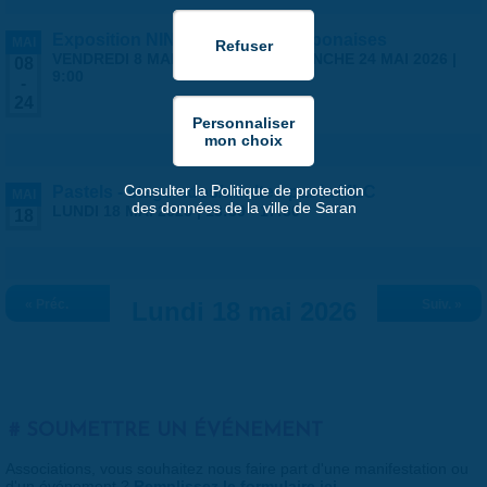
Exposition NINGYO Poupées japonaises
MAI
VENDREDI 8 MAI 2026 | 9:00
-
DIMANCHE 24 MAI 2026 |
08
9:00
-
24
Consulter la Politique de protection
Pastels - stage ados/adultes par la MLC
MAI
des données de la ville de Saran
LUNDI 18 MAI 2026 |
13:30
-
17:30
18
« Préc.
Lundi 18 mai 2026
Suiv. »
SOUMETTRE UN ÉVÉNEMENT
Associations, vous souhaitez nous faire part d'une manifestation ou
d'un événement ?
Remplissez le formulaire ici
.