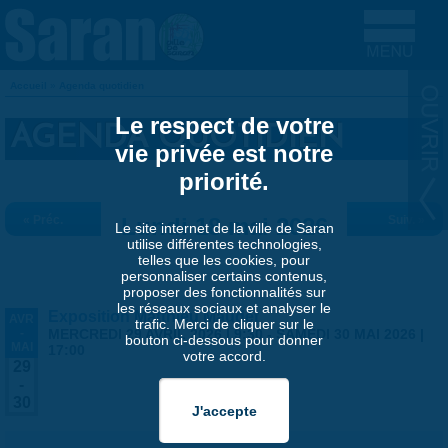
Aller au contenu principal
Accueil
»
Agenda quotidien
VOUS ÊTES ICI
Le respect de votre
AGENDA QUOTIDIEN
vie privée est notre
priorité.
« Préc.
Lundi 18 mai 2026
Suiv. »
Le site internet de la ville de Saran
utilise différentes technologies,
telles que les cookies, pour
personnaliser certains contenus,
proposer des fonctionnalités sur
les réseaux sociaux et analyser le
Exposition Matthieu Maudet
AVR
trafic. Merci de cliquer sur le
-
MERCREDI 29 AVRIL 2026 | 9:30
-
SAMEDI 30 MAI 2026 |
bouton ci-dessous pour donner
MAI
17:00
votre accord.
29
-
30