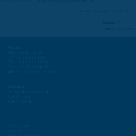
Dernière mise à jour : 01 janvier 1970
Partager
Suivre @VilleSaran
Mairie
Place de la liberté
45774 Saran Cedex
Tél. : 02 38 80 34 00
Fax : 02 38 80 34 30
courrier@ville-saran.fr
Horaires
Du lundi au vendredi :
8h30 > 12h
13h > 16h30
Plan du site
Flux RSS
Mentions Légales