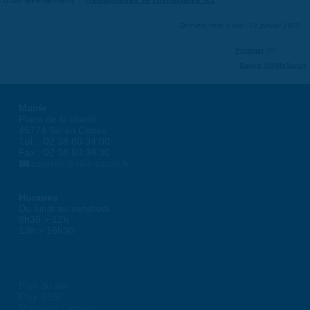
Dernière mise à jour : 01 janvier 1970
Partager
Suivre @VilleSaran
Mairie
Place de la liberté
45774 Saran Cedex
Tél. : 02 38 80 34 00
Fax : 02 38 80 34 30
courrier@ville-saran.fr
Horaires
Du lundi au vendredi :
8h30 > 12h
13h > 16h30
Plan du site
Flux RSS
Mentions Légales