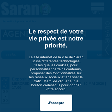
Aller au contenu principal
Accueil
»
Agenda quotidien
VOUS ÊTES ICI
Le respect de votre
AGENDA QUOTIDIEN
vie privée est notre
priorité.
« Préc.
Lundi 18 mai 2026
Suiv. »
Le site internet de la ville de Saran
utilise différentes technologies,
telles que les cookies, pour
personnaliser certains contenus,
proposer des fonctionnalités sur
les réseaux sociaux et analyser le
Exposition Matthieu Maudet
AVR
trafic. Merci de cliquer sur le
-
MERCREDI 29 AVRIL 2026 | 9:30
-
SAMEDI 30 MAI 2026 |
bouton ci-dessous pour donner
MAI
17:00
votre accord.
29
-
30