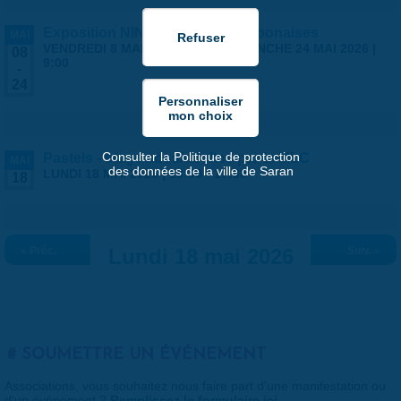
Exposition NINGYO Poupées japonaises
MAI
VENDREDI 8 MAI 2026 | 9:00
-
DIMANCHE 24 MAI 2026 |
08
9:00
-
24
Consulter la Politique de protection
Pastels - stage ados/adultes par la MLC
MAI
des données de la ville de Saran
LUNDI 18 MAI 2026 |
13:30
-
17:30
18
« Préc.
Lundi 18 mai 2026
Suiv. »
SOUMETTRE UN ÉVÉNEMENT
Associations, vous souhaitez nous faire part d'une manifestation ou
d'un événement ?
Remplissez le formulaire ici
.