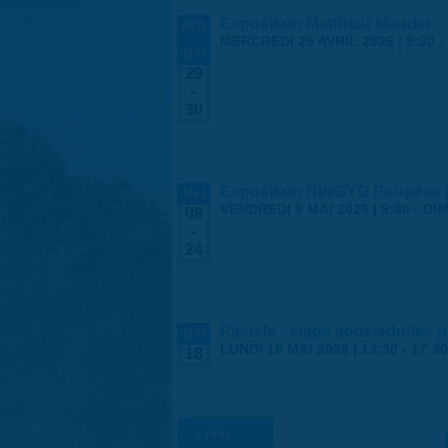
Exposition Matthieu Maudet
AVR
-
MERCREDI 29 AVRIL 2026 | 9:30
-
MAI
29
-
30
Exposition NINGYO Poupées 
MAI
VENDREDI 8 MAI 2026 | 9:00
-
DIM
08
-
24
Pastels - stage ados/adultes 
MAI
LUNDI 18 MAI 2026 |
13:30
-
17:30
18
« Préc.