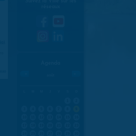
Suivez la Ville sur les
réseaux
ici
.
970
Agenda
aran
«
»
août
L
M
M
J
V
S
D
1
2
3
4
5
6
7
8
9
10
11
12
13
14
15
16
17
18
19
20
21
22
23
24
25
26
27
28
29
30