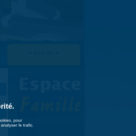
▼ En 1 clic ▼
rité.
»
cookies, pour
nalyser le trafic.