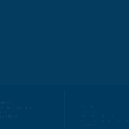
raires
Plan du site
lundi au vendredi :
Flux RSS
30 > 12h
Mentions Légales
h > 16h30
Politique de protection d
Contacts