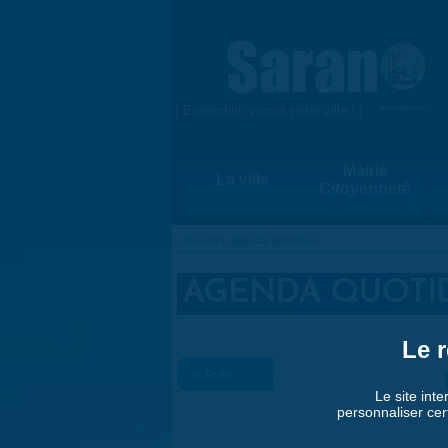
Aller au contenu principal
{ Ensemble, vivons notre ville ! }
www.saran.fr
Mairie
La ville
Citoyenneté
Accueil
»
Agenda quotidien
VOUS ÊTES ICI
AGENDA QUOTI
Le r
« Préc.
Le site inte
personnaliser cer