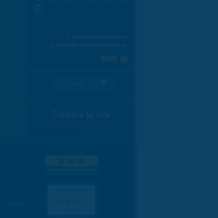
31
Calendrier mensuel ►
Calendrier hebdomadaire ►
Je suis:
Traduire le site
Select Language
▼
es données