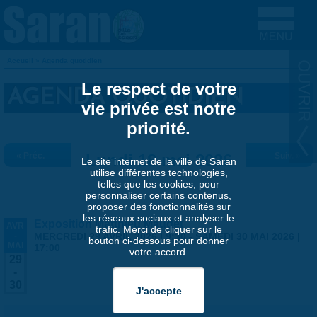
Aller au contenu principal
Accueil
»
Agenda quotidien
VOUS ÊTES ICI
Le respect de votre
AGENDA QUOTIDIEN
vie privée est notre
priorité.
« Préc.
Lundi 18 mai 2026
Suiv. »
Le site internet de la ville de Saran
utilise différentes technologies,
telles que les cookies, pour
personnaliser certains contenus,
proposer des fonctionnalités sur
les réseaux sociaux et analyser le
Exposition Matthieu Maudet
AVR
trafic. Merci de cliquer sur le
-
MERCREDI 29 AVRIL 2026 | 9:30
-
SAMEDI 30 MAI 2026 |
bouton ci-dessous pour donner
MAI
17:00
votre accord.
29
-
30