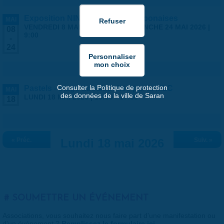
Exposition NINGYO Poupées japonaises
MAI
VENDREDI 8 MAI 2026 | 9:00
-
DIMANCHE 24 MAI 2026 |
08
9:00
-
24
Consulter la Politique de protection
Pastels - stage ados/adultes par la MLC
MAI
des données de la ville de Saran
LUNDI 18 MAI 2026 |
13:30
-
17:30
18
« Préc.
Lundi 18 mai 2026
Suiv. »
SOUMETTRE UN ÉVÉNEMENT
Associations, vous souhaitez nous faire part d'une manifestation ou
d'un événement ?
Remplissez le formulaire ici
.