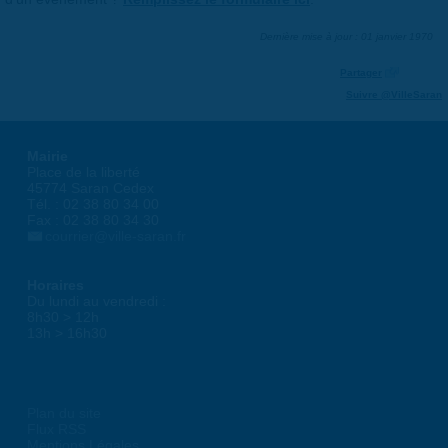
Dernière mise à jour : 01 janvier 1970
Partager
Suivre @VilleSaran
Mairie
Place de la liberté
45774 Saran Cedex
Tél. : 02 38 80 34 00
Fax : 02 38 80 34 30
courrier@ville-saran.fr
Horaires
Du lundi au vendredi :
8h30 > 12h
13h > 16h30
Plan du site
Flux RSS
Mentions Légales