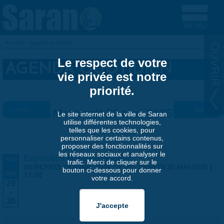
Aller au contenu principal
Accueil
»
Agenda quotidien
VOUS ÊTES ICI
Le respect de votre
AGENDA QUOTIDIEN
vie privée est notre
priorité.
« Préc.
Mercredi 20 mai 2026
Suiv. »
Le site internet de la ville de Saran
utilise différentes technologies,
telles que les cookies, pour
personnaliser certains contenus,
proposer des fonctionnalités sur
les réseaux sociaux et analyser le
Exposition Matthieu Maudet
AVR
trafic. Merci de cliquer sur le
-
MERCREDI 29 AVRIL 2026 | 9:30
-
SAMEDI 30 MAI 2026 |
bouton ci-dessous pour donner
MAI
17:00
votre accord.
29
-
30