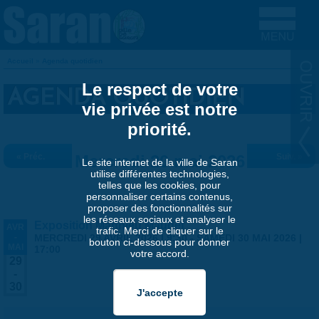
Aller au contenu principal
Accueil
»
Agenda quotidien
VOUS ÊTES ICI
Le respect de votre
AGENDA QUOTIDIEN
vie privée est notre
priorité.
« Préc.
Mercredi 20 mai 2026
Suiv. »
Le site internet de la ville de Saran
utilise différentes technologies,
telles que les cookies, pour
personnaliser certains contenus,
proposer des fonctionnalités sur
les réseaux sociaux et analyser le
Exposition Matthieu Maudet
AVR
trafic. Merci de cliquer sur le
-
MERCREDI 29 AVRIL 2026 | 9:30
-
SAMEDI 30 MAI 2026 |
bouton ci-dessous pour donner
MAI
17:00
votre accord.
29
-
30