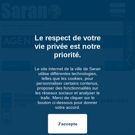
Aller au contenu principal
Accueil
»
Agenda quotidien
VOUS ÊTES ICI
Le respect de votre
AGENDA QUOTIDIEN
vie privée est notre
priorité.
« Préc.
Mercredi 20 mai 2026
Suiv. »
Le site internet de la ville de Saran
utilise différentes technologies,
telles que les cookies, pour
personnaliser certains contenus,
proposer des fonctionnalités sur
les réseaux sociaux et analyser le
Exposition Matthieu Maudet
AVR
trafic. Merci de cliquer sur le
-
MERCREDI 29 AVRIL 2026 | 9:30
-
SAMEDI 30 MAI 2026 |
bouton ci-dessous pour donner
MAI
17:00
votre accord.
29
-
30