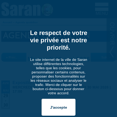
Aller au contenu principal
Accueil
»
Agenda quotidien
VOUS ÊTES ICI
Le respect de votre
AGENDA QUOTIDIEN
vie privée est notre
priorité.
« Préc.
Mercredi 20 mai 2026
Suiv. »
Le site internet de la ville de Saran
utilise différentes technologies,
telles que les cookies, pour
personnaliser certains contenus,
proposer des fonctionnalités sur
les réseaux sociaux et analyser le
Exposition Matthieu Maudet
AVR
trafic. Merci de cliquer sur le
-
MERCREDI 29 AVRIL 2026 | 9:30
-
SAMEDI 30 MAI 2026 |
bouton ci-dessous pour donner
MAI
17:00
votre accord.
29
-
30