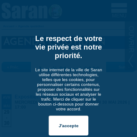
Aller au contenu principal
Accueil
»
Agenda quotidien
VOUS ÊTES ICI
Le respect de votre
AGENDA QUOTIDIEN
vie privée est notre
priorité.
« Préc.
Jeudi 21 mai 2026
Suiv. »
Le site internet de la ville de Saran
utilise différentes technologies,
telles que les cookies, pour
personnaliser certains contenus,
proposer des fonctionnalités sur
les réseaux sociaux et analyser le
Exposition Matthieu Maudet
AVR
trafic. Merci de cliquer sur le
-
MERCREDI 29 AVRIL 2026 | 9:30
-
SAMEDI 30 MAI 2026 |
bouton ci-dessous pour donner
MAI
17:00
votre accord.
29
-
30