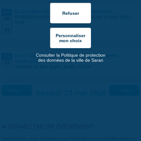
Exposition NINGYO Poupées japonaises
MAI
VENDREDI 8 MAI 2026 | 9:00
-
DIMANCHE 24 MAI 2026 |
08
9:00
-
24
Consulter la Politique de protection
Les z'ateliers de la Bouturothèque - Plantes
MAI
des données de la ville de Saran
médicinales Vol.3
23
SAMEDI 23 MAI 2026 |
10:00
-
12:00
« Préc.
Samedi 23 mai 2026
Suiv. »
SOUMETTRE UN ÉVÉNEMENT
Associations, vous souhaitez nous faire part d'une manifestation ou