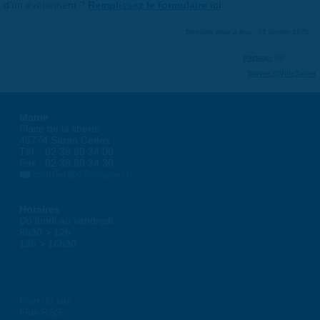
d'un événement ?
Remplissez le formulaire ici
.
Dernière mise à jour : 01 janvier 1970
Partager
Suivre @VilleSaran
Mairie
Place de la liberté
45774 Saran Cedex
Tél. : 02 38 80 34 00
Fax : 02 38 80 34 30
courrier@ville-saran.fr
Horaires
Du lundi au vendredi :
8h30 > 12h
13h > 16h30
Plan du site
Flux RSS