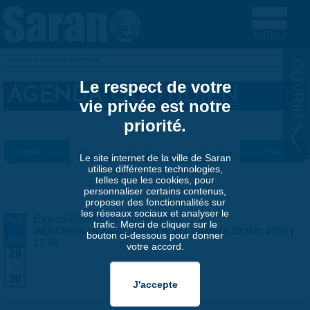
Aller au contenu principal
Accueil
»
Agenda quotidien
VOUS ÊTES ICI
Le respect de votre
AGENDA QUOTIDIEN
vie privée est notre
priorité.
« Préc.
Samedi 23 mai 2026
Suiv. »
Le site internet de la ville de Saran
utilise différentes technologies,
telles que les cookies, pour
personnaliser certains contenus,
proposer des fonctionnalités sur
les réseaux sociaux et analyser le
Exposition Matthieu Maudet
AVR
trafic. Merci de cliquer sur le
-
MERCREDI 29 AVRIL 2026 | 9:30
-
SAMEDI 30 MAI 2026 |
bouton ci-dessous pour donner
MAI
17:00
votre accord.
29
-
30