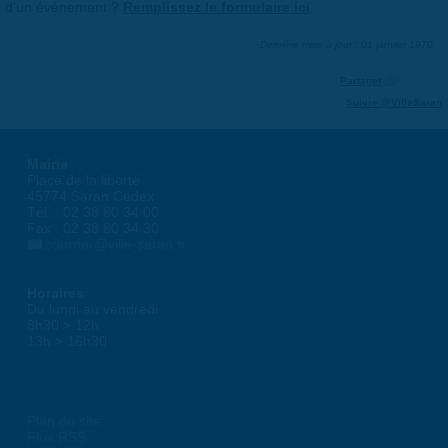
d'un événement ?
Remplissez le formulaire ici
.
Dernière mise à jour : 01 janvier 1970
Partager
Suivre @VilleSaran
Mairie
Place de la liberté
45774 Saran Cedex
Tél. : 02 38 80 34 00
Fax : 02 38 80 34 30
courrier@ville-saran.fr
Horaires
Du lundi au vendredi :
8h30 > 12h
13h > 16h30
Plan du site
Flux RSS