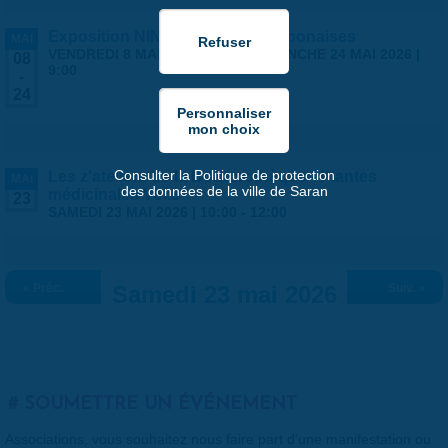
Exposition NINGYO Poupées japonaises
MAI
VENDREDI 8 MAI 2026 | 9:00
-
DIMANCHE 24 MAI 2026 |
08
9:00
-
24
Consulter la Politique de protection
Les z'ateliers de la Bouturothèque - Plantes
MAI
des données de la ville de Saran
médicinales Vol.3
23
SAMEDI 23 MAI 2026 |
10:00
-
12:00
« Préc.
Samedi 23 mai 2026
Suiv. »
SOUMETTRE UN ÉVÉNEMENT
Associations, vous souhaitez nous faire part d'une manifestation ou