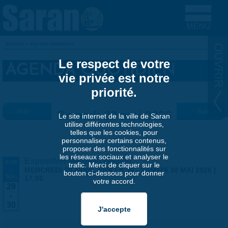
Aller au contenu principal
Accueil
»
Agenda quotidien
VOUS ÊTES ICI
Le respect de votre
AGENDA QUOTIDIEN
vie privée est notre
priorité.
« Préc.
Samedi 23 mai 2026
Suiv. »
Le site internet de la ville de Saran
utilise différentes technologies,
telles que les cookies, pour
personnaliser certains contenus,
proposer des fonctionnalités sur
les réseaux sociaux et analyser le
Exposition Matthieu Maudet
AVR
trafic. Merci de cliquer sur le
-
MERCREDI 29 AVRIL 2026 | 9:30
-
SAMEDI 30 MAI 2026 |
bouton ci-dessous pour donner
MAI
17:00
votre accord.
29
-
30