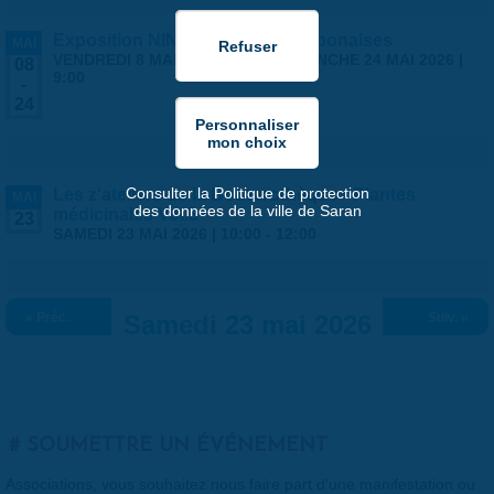
Exposition NINGYO Poupées japonaises
MAI
VENDREDI 8 MAI 2026 | 9:00
-
DIMANCHE 24 MAI 2026 |
08
9:00
-
24
Consulter la Politique de protection
Les z'ateliers de la Bouturothèque - Plantes
MAI
des données de la ville de Saran
médicinales Vol.3
23
SAMEDI 23 MAI 2026 |
10:00
-
12:00
« Préc.
Samedi 23 mai 2026
Suiv. »
SOUMETTRE UN ÉVÉNEMENT
Associations, vous souhaitez nous faire part d'une manifestation ou