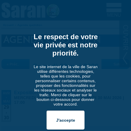
Aller au contenu principal
Accueil
»
Agenda quotidien
VOUS ÊTES ICI
Le respect de votre
AGENDA QUOTIDIEN
vie privée est notre
priorité.
« Préc.
Samedi 23 mai 2026
Suiv. »
Le site internet de la ville de Saran
utilise différentes technologies,
telles que les cookies, pour
personnaliser certains contenus,
proposer des fonctionnalités sur
les réseaux sociaux et analyser le
Exposition Matthieu Maudet
AVR
trafic. Merci de cliquer sur le
-
MERCREDI 29 AVRIL 2026 | 9:30
-
SAMEDI 30 MAI 2026 |
bouton ci-dessous pour donner
MAI
17:00
votre accord.
29
-
30