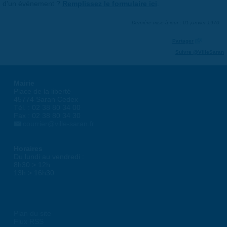
d'un événement ?
Remplissez le formulaire ici
.
Dernière mise à jour : 01 janvier 1970
Partager
Suivre @VilleSaran
Mairie
Place de la liberté
45774 Saran Cedex
Tél. : 02 38 80 34 00
Fax : 02 38 80 34 30
courrier@ville-saran.fr
Horaires
Du lundi au vendredi :
8h30 > 12h
13h > 16h30
Plan du site
Flux RSS