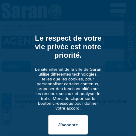
Aller au contenu principal
Accueil
»
Agenda quotidien
VOUS ÊTES ICI
Le respect de votre
AGENDA QUOTIDIEN
vie privée est notre
priorité.
« Préc.
Dimanche 24 mai 2026
Suiv. »
Le site internet de la ville de Saran
utilise différentes technologies,
telles que les cookies, pour
personnaliser certains contenus,
proposer des fonctionnalités sur
les réseaux sociaux et analyser le
Exposition Matthieu Maudet
AVR
trafic. Merci de cliquer sur le
-
MERCREDI 29 AVRIL 2026 | 9:30
-
SAMEDI 30 MAI 2026 |
bouton ci-dessous pour donner
MAI
17:00
votre accord.
29
-
30