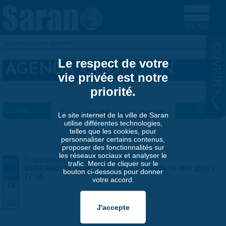
Aller au contenu principal
Accueil
»
Agenda quotidien
VOUS ÊTES ICI
Le respect de votre
AGENDA QUOTIDIEN
vie privée est notre
priorité.
« Préc.
Lundi 25 mai 2026
Suiv. »
Le site internet de la ville de Saran
utilise différentes technologies,
telles que les cookies, pour
personnaliser certains contenus,
proposer des fonctionnalités sur
les réseaux sociaux et analyser le
Exposition Matthieu Maudet
AVR
trafic. Merci de cliquer sur le
-
MERCREDI 29 AVRIL 2026 | 9:30
-
SAMEDI 30 MAI 2026 |
bouton ci-dessous pour donner
MAI
17:00
votre accord.
29
-
30