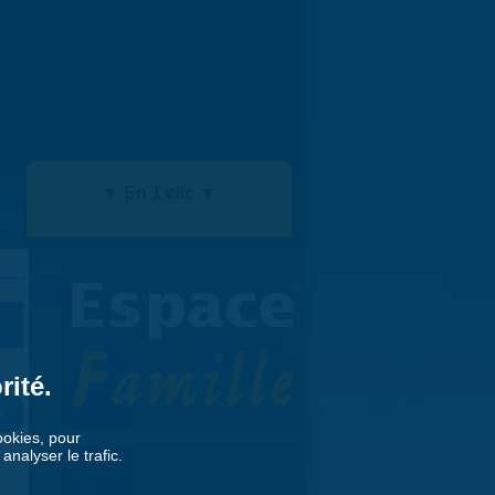
▼ En 1 clic ▼
rité.
»
cookies, pour
nalyser le trafic.