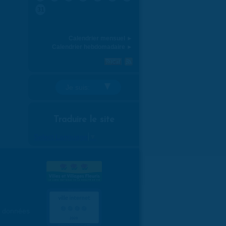
31
Calendrier mensuel ►
Calendrier hebdomadaire ►
Je suis:
Traduire le site
Select Language
▼
es données