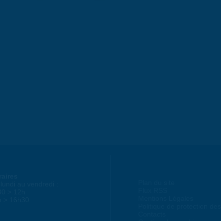
raires
Plan du site
lundi au vendredi :
Flux RSS
30 > 12h
Mentions Légales
h > 16h30
Politique de protection d
Contacts