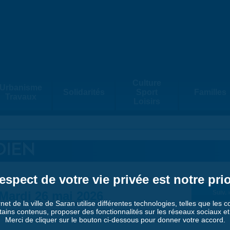
Culture
Urbanisme
Solidarités
Sport
Familles
Travaux
Loisirs
DIEN
espect de votre vie privée est notre prio
Mardi 26 mai 2026
Suiv. 
rnet de la ville de Saran utilise différentes technologies, telles que les 
tains contenus, proposer des fonctionnalités sur les réseaux sociaux et a
Merci de cliquer sur le bouton ci-dessous pour donner votre accord.