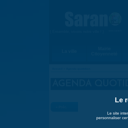
Aller au contenu principal
{ Ensemble, vivons notre ville ! }
www.saran.fr
Mairie
La ville
Citoyenneté
Accueil
»
Agenda quotidien
VOUS ÊTES ICI
AGENDA QUOTI
Le r
« Préc.
Le site inte
personnaliser cer