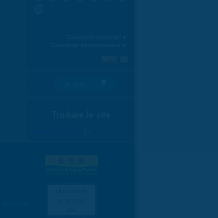
31
Calendrier mensuel ►
Calendrier hebdomadaire ►
Je suis:
Traduire le site
Select Language
▼
es données