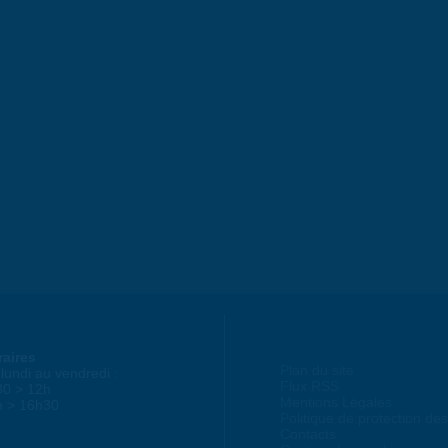
raires
Plan du site
lundi au vendredi :
Flux RSS
30 > 12h
Mentions Légales
h > 16h30
Politique de protection d
Contacts