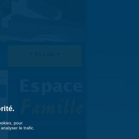
▼ En 1 clic ▼
rité.
»
cookies, pour
nalyser le trafic.