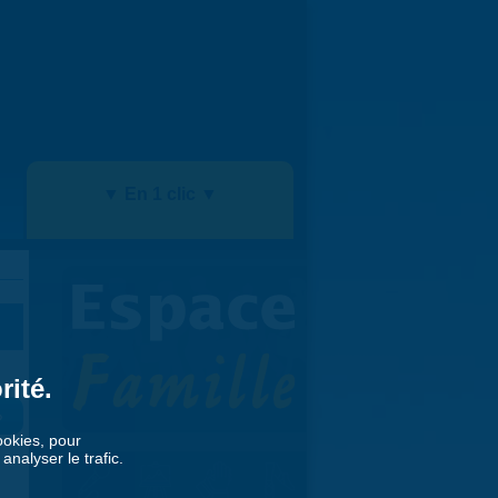
▼ En 1 clic ▼
rité.
»
cookies, pour
nalyser le trafic.