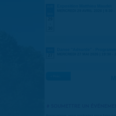
Exposition Matthieu Maudet
AVR
-
MERCREDI 29 AVRIL 2026 | 9:30
-
MAI
29
-
30
Danse "Adsurde" - Programmat
MAI
MERCREDI 27 MAI 2026 |
19:30
-
27
« Préc.
M
SOUMETTRE UN ÉVÉNEME
Associations, vous souhaitez nous faire p