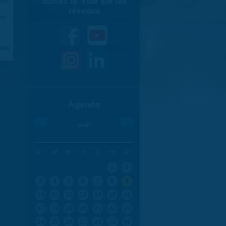
Suivez la Ville sur les
réseaux
970
aran
Agenda
«
»
août
L
M
M
J
V
S
D
1
2
3
4
5
6
7
8
9
10
11
12
13
14
15
16
17
18
19
20
21
22
23
24
25
26
27
28
29
30