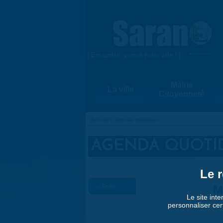
Aller au contenu principal
{ Ensemble, vivons notre ville ! }
www.saran.fr
Mairie
La ville
Citoyenneté
Accueil
»
Agenda quotidien
VOUS ÊTES ICI
AGENDA QUOTI
Le r
« Préc.
M
Le site inte
personnaliser cer