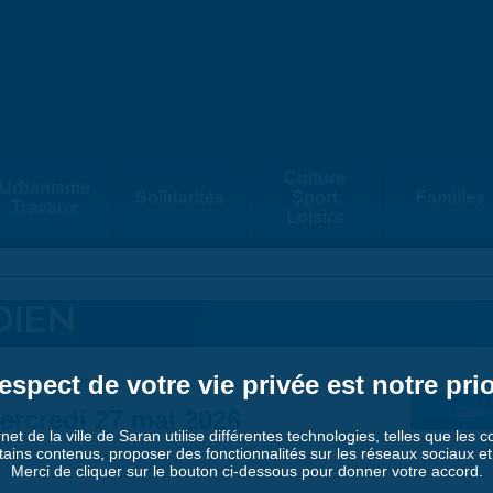
Culture
Urbanisme
Solidarités
Sport
Familles
Travaux
Loisirs
DIEN
espect de votre vie privée est notre prio
ercredi 27 mai 2026
Suiv. 
rnet de la ville de Saran utilise différentes technologies, telles que les 
tains contenus, proposer des fonctionnalités sur les réseaux sociaux et a
Merci de cliquer sur le bouton ci-dessous pour donner votre accord.