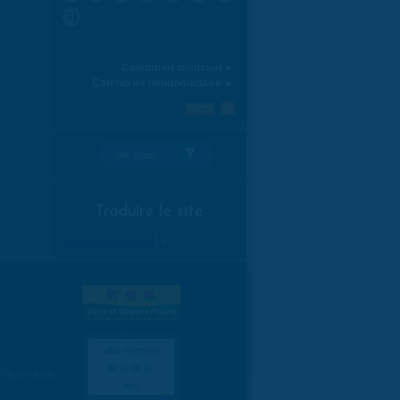
31
Calendrier mensuel ►
Calendrier hebdomadaire ►
Je suis:
Traduire le site
Select Language
▼
es données