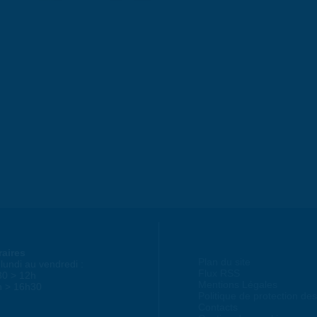
raires
Plan du site
lundi au vendredi :
Flux RSS
30 > 12h
Mentions Légales
h > 16h30
Politique de protection d
Contacts