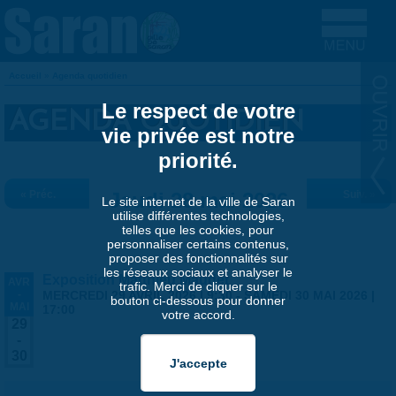
Aller au contenu principal
Accueil
»
Agenda quotidien
VOUS ÊTES ICI
Le respect de votre
AGENDA QUOTIDIEN
vie privée est notre
priorité.
« Préc.
Jeudi 28 mai 2026
Suiv. »
Le site internet de la ville de Saran
utilise différentes technologies,
telles que les cookies, pour
personnaliser certains contenus,
proposer des fonctionnalités sur
les réseaux sociaux et analyser le
Exposition Matthieu Maudet
AVR
trafic. Merci de cliquer sur le
-
MERCREDI 29 AVRIL 2026 | 9:30
-
SAMEDI 30 MAI 2026 |
bouton ci-dessous pour donner
MAI
17:00
votre accord.
29
-
30