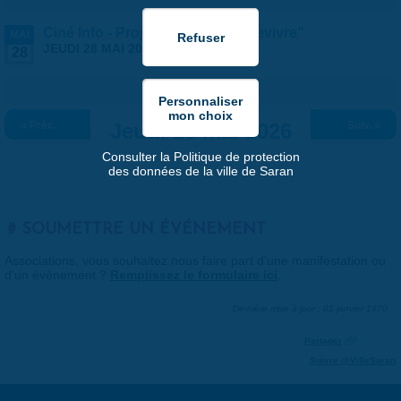
Ciné Info - Projection du film "Revivre"
MAI
JEUDI 28 MAI 2026 |
19:00
-
20:30
28
« Préc.
Jeudi 28 mai 2026
Suiv. »
Consulter la Politique de protection
des données de la ville de Saran
SOUMETTRE UN ÉVÉNEMENT
Associations, vous souhaitez nous faire part d'une manifestation ou
d'un événement ?
Remplissez le formulaire ici
.
Dernière mise à jour : 01 janvier 1970
Partager
Suivre @VilleSaran