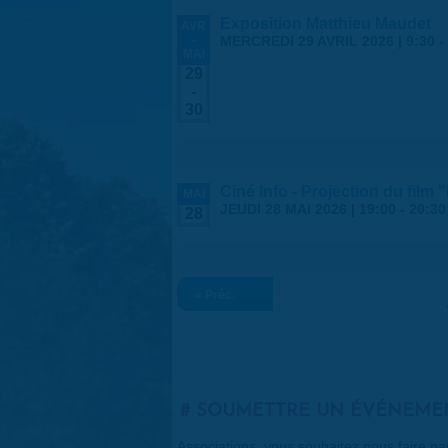
Exposition Matthieu Maudet
AVR
-
MERCREDI 29 AVRIL 2026 | 9:30
-
MAI
29
-
30
Ciné Info - Projection du film 
MAI
JEUDI 28 MAI 2026 |
19:00
-
20:30
28
« Préc.
SOUMETTRE UN ÉVÉNEME
Associations, vous souhaitez nous faire p