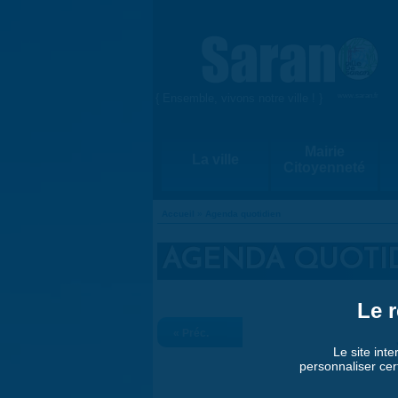
Aller au contenu principal
{ Ensemble, vivons notre ville ! }
www.saran.fr
Mairie
La ville
Citoyenneté
Accueil
»
Agenda quotidien
VOUS ÊTES ICI
AGENDA QUOTI
Le r
« Préc.
Le site inte
personnaliser cer