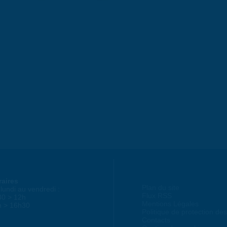
raires
Plan du site
lundi au vendredi :
Flux RSS
30 > 12h
Mentions Légales
h > 16h30
Politique de protection d
Contacts