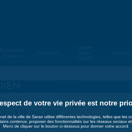
Culture
Urbanisme
Solidarités
Sport
Familles
Travaux
Loisirs
DIEN
espect de votre vie privée est notre prio
Jeudi 28 mai 2026
Suiv. 
rnet de la ville de Saran utilise différentes technologies, telles que les 
tains contenus, proposer des fonctionnalités sur les réseaux sociaux et a
Merci de cliquer sur le bouton ci-dessous pour donner votre accord.