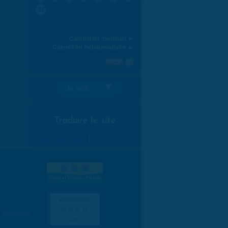
31
Calendrier mensuel ►
Calendrier hebdomadaire ►
Je suis:
Traduire le site
Select Language
▼
es données