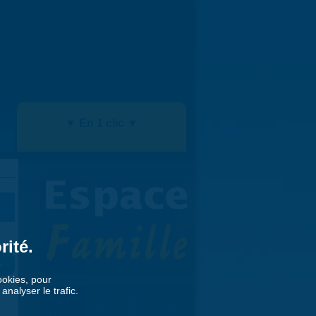
▼ En 1 clic ▼
rité.
»
cookies, pour
nalyser le trafic.