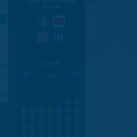
Suivez la Ville sur les
réseaux
»
Agenda
ici
.
«
»
août
970
L
M
M
J
V
S
D
aran
1
2
3
4
5
6
7
8
9
10
11
12
13
14
15
16
17
18
19
20
21
22
23
24
25
26
27
28
29
30