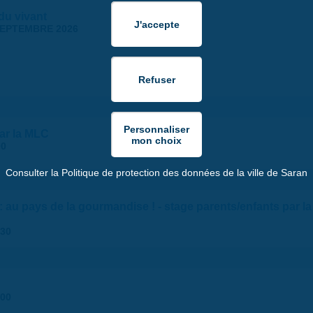
 du vivant
SEPTEMBRE 2026
par la MLC
00
Consulter la Politique de protection des données de la ville de Saran
 : au pays de la gourmandise ! - stage parents/enfants par la
:30
:00