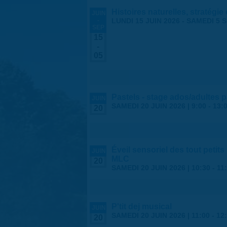
Histoires naturelles, stratégie
JUIN
-
LUNDI 15 JUIN 2026
-
SAMEDI 5 
SEP
15
-
05
Pastels - stage ados/adultes 
JUIN
SAMEDI 20 JUIN 2026 |
9:00
-
13:
20
Éveil sensoriel des tout petits
JUIN
MLC
20
SAMEDI 20 JUIN 2026 |
10:30
-
11
P'tit dej musical
JUIN
SAMEDI 20 JUIN 2026 |
11:00
-
12
20