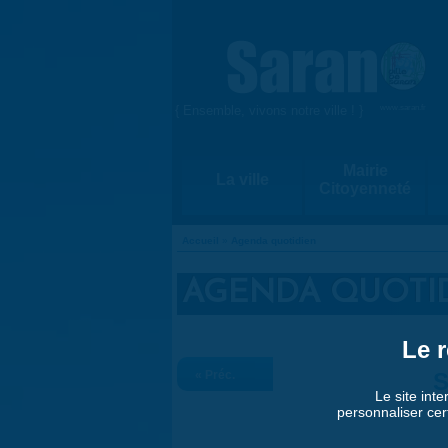
Aller au contenu principal
{ Ensemble, vivons notre ville ! }
www.saran.fr
Mairie
La ville
Citoyenneté
Accueil
»
Agenda quotidien
VOUS ÊTES ICI
AGENDA QUOTI
Le r
« Préc.
S
Le site inte
personnaliser cer