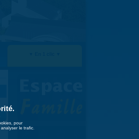
▼ En 1 clic ▼
rité.
»
cookies, pour
nalyser le trafic.