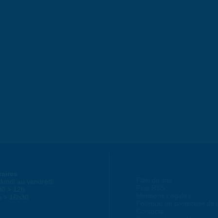
raires
Plan du site
lundi au vendredi :
Flux RSS
30 > 12h
Mentions Légales
h > 16h30
Politique de protection d
Contacts