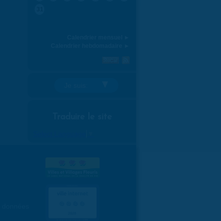
31
Calendrier mensuel ►
Calendrier hebdomadaire ►
Je suis:
Traduire le site
Select Language
▼
es données