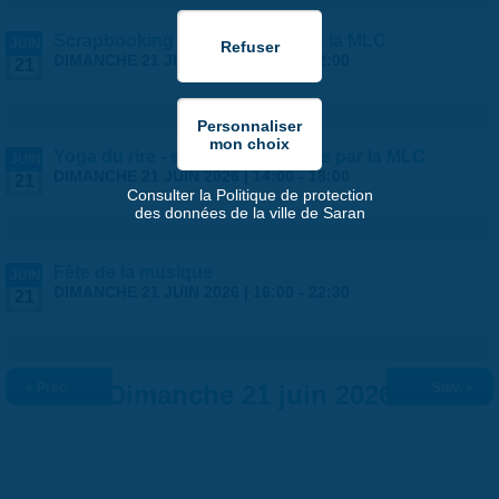
Scrapbooking ados - stages par la MLC
JUIN
DIMANCHE 21 JUIN 2026 |
10:00
-
12:00
21
Yoga du rire - stage ados/adultes par la MLC
JUIN
DIMANCHE 21 JUIN 2026 |
14:00
-
18:00
21
Consulter la Politique de protection
des données de la ville de Saran
Fête de la musique
JUIN
DIMANCHE 21 JUIN 2026 |
16:00
-
22:30
21
« Préc.
Dimanche 21 juin 2026
Suiv. »