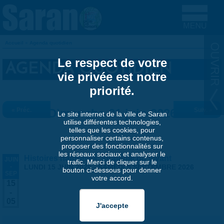
Aller au contenu principal
Accueil
»
Agenda quotidien
VOUS ÊTES ICI
Le respect de votre
AGENDA QUOTIDIEN
vie privée est notre
priorité.
« Préc.
Dimanche 21 juin 2026
Suiv. »
Le site internet de la ville de Saran
utilise différentes technologies,
telles que les cookies, pour
personnaliser certains contenus,
proposer des fonctionnalités sur
les réseaux sociaux et analyser le
Histoires naturelles, stratégie du vivant
JUIN
trafic. Merci de cliquer sur le
-
LUNDI 15 JUIN 2026
-
SAMEDI 5 SEPTEMBRE 2026
bouton ci-dessous pour donner
SEP
votre accord.
15
-
05