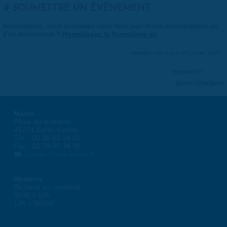
SOUMETTRE UN ÉVÉNEMENT
Associations, vous souhaitez nous faire part d'une manifestation ou
d'un événement ?
Remplissez le formulaire ici
.
Dernière mise à jour : 01 janvier 1970
Partager
Suivre @VilleSaran
Mairie
Place de la liberté
45774 Saran Cedex
Tél. : 02 38 80 34 00
Fax : 02 38 80 34 30
courrier@ville-saran.fr
Horaires
Du lundi au vendredi :
8h30 > 12h
13h > 16h30